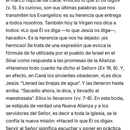
el marco nupcial de Caná: «
Haced lo que Él os diga
»
(v. 5). Es curioso, son sus últimas palabras que nos
transmiten los Evangelios: es su herencia que entrega
a todos nosotros. También hoy la Virgen nos dice a
todos: «Lo que Él os diga —lo que Jesús os diga—,
hacedlo». Es la herencia que nos ha dejado: ¡es
hermoso! Se trata de una expresión que evoca la
fórmula de fe utilizada por el pueblo de Israel en el
Sinaí como respuesta a las promesas de la Alianza:
«Haremos todo cuanto ha dicho el Señor» (
Ex
19, 8). Y,
en efecto, en Caná los sirvientes obedecen. «Les dice
Jesús: “Llenad las tinajas de agua”. Y las llenaron hasta
arriba. “Sacadlo ahora, le dice, y llevadlo al
maestresala”. Ellos lo llevaron» (vv. 7-8). En esta boda,
se estipula de verdad una Nueva Alianza y a los
servidores del Señor, es decir a toda la Iglesia, se le
confía la nueva misión: «Haced lo que Él os diga».
Servir al Señor significa escuchar y poner en práctica