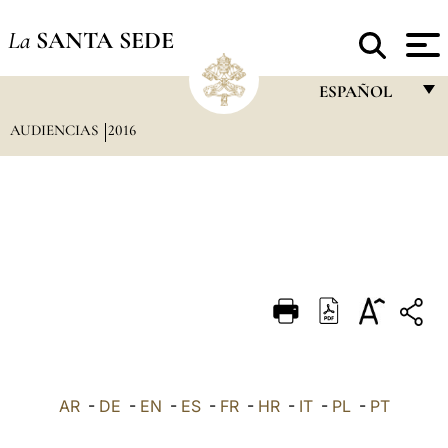
La
SANTA SEDE
ESPAÑOL
AUDIENCIAS
2016
FRANÇAIS
ENGLISH
ITALIANO
PORTUGUÊS
ESPAÑOL
DEUTSCH
POLSKI
العربيّة
AR
-
DE
-
EN
-
ES
-
FR
-
HR
-
IT
-
PL
-
PT
中文