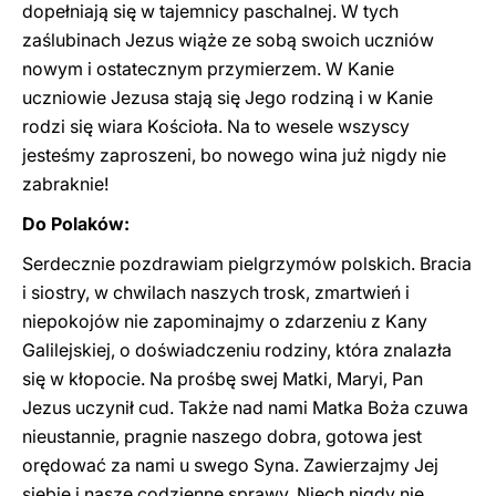
dopełniają się w tajemnicy paschalnej. W tych
zaślubinach Jezus wiąże ze sobą swoich uczniów
nowym i ostatecznym przymierzem. W Kanie
uczniowie Jezusa stają się Jego rodziną i w Kanie
rodzi się wiara Kościoła. Na to wesele wszyscy
jesteśmy zaproszeni, bo nowego wina już nigdy nie
zabraknie!
Do Polaków:
Serdecznie pozdrawiam pielgrzymów polskich. Bracia
i siostry, w chwilach naszych trosk, zmartwień i
niepokojów nie zapominajmy o zdarzeniu z Kany
Galilejskiej, o doświadczeniu rodziny, która znalazła
się w kłopocie. Na prośbę swej Matki, Maryi, Pan
Jezus uczynił cud. Także nad nami Matka Boża czuwa
nieustannie, pragnie naszego dobra, gotowa jest
orędować za nami u swego Syna. Zawierzajmy Jej
siebie i nasze codzienne sprawy. Niech nigdy nie