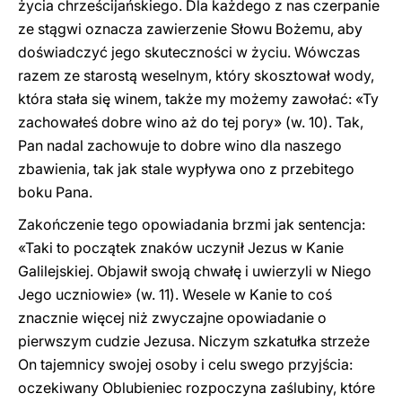
życia chrześcijańskiego. Dla każdego z nas czerpanie
ze stągwi oznacza zawierzenie Słowu Bożemu, aby
doświadczyć jego skuteczności w życiu. Wówczas
razem ze starostą weselnym, który skosztował wody,
która stała się winem, także my możemy zawołać: «Ty
zachowałeś dobre wino aż do tej pory» (w. 10). Tak,
Pan nadal zachowuje to dobre wino dla naszego
zbawienia, tak jak stale wypływa ono z przebitego
boku Pana.
Zakończenie tego opowiadania brzmi jak sentencja:
«Taki to początek znaków uczynił Jezus w Kanie
Galilejskiej. Objawił swoją chwałę i uwierzyli w Niego
Jego uczniowie» (w. 11). Wesele w Kanie to coś
znacznie więcej niż zwyczajne opowiadanie o
pierwszym cudzie Jezusa. Niczym szkatułka strzeże
On tajemnicy swojej osoby i celu swego przyjścia:
oczekiwany Oblubieniec rozpoczyna zaślubiny, które