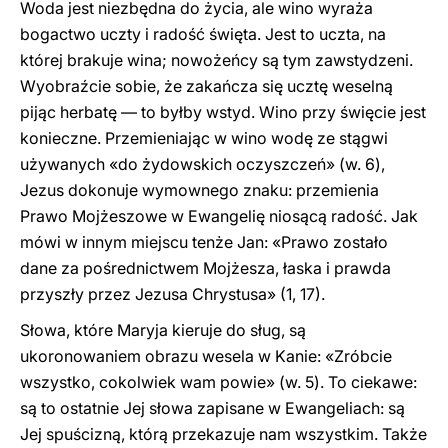
Woda jest niezbędna do życia, ale wino wyraża
bogactwo uczty i radość święta. Jest to uczta, na
której brakuje wina; nowożeńcy są tym zawstydzeni.
Wyobraźcie sobie, że zakańcza się ucztę weselną
pijąc herbatę — to byłby wstyd. Wino przy święcie jest
konieczne. Przemieniając w wino wodę ze stągwi
używanych «do żydowskich oczyszczeń» (w. 6),
Jezus dokonuje wymownego znaku: przemienia
Prawo Mojżeszowe w Ewangelię niosącą radość. Jak
mówi w innym miejscu tenże Jan: «Prawo zostało
dane za pośrednictwem Mojżesza, łaska i prawda
przyszły przez Jezusa Chrystusa» (1, 17).
Słowa, które Maryja kieruje do sług, są
ukoronowaniem obrazu wesela w Kanie: «Zróbcie
wszystko, cokolwiek wam powie» (w. 5). To ciekawe:
są to ostatnie Jej słowa zapisane w Ewangeliach: są
Jej spuścizną, którą przekazuje nam wszystkim. Także