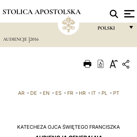
STOLICA APOSTOLSKA
POLSKI
AUDIENCJE
2016
FRANÇAIS
ENGLISH
ITALIANO
PORTUGUÊS
ESPAÑOL
AR
-
DE
-
EN
-
ES
-
FR
-
HR
-
IT
-
PL
-
PT
DEUTSCH
POLSKI
العربيّة
KATECHEZA OJCA ŚWIĘTEGO FRANCISZKA
中文