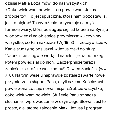
dzisiaj Matka Boża mówi do nas wszystkich:
«Cokolwiek wam powie — co powie wam Jezus —
zróbcie to». To jest spuścizna, którą nam pozostawiła:
jest to piękne! To wyrażenie przywołuje na myśl
formułę wiary, którą posługuje się lud Izraela na Synaju
w odpowiedzi na obietnice przymierza: «Uczynimy
wszystko, co Pan nakazał» (Wj 19, 8). I rzeczywiście w
Kanie słudzy są posłuszni. «Jezus rzekł do sług:
'Napełnijcie stągwie wodą!' I napełnili je aż po brzegi.
Potem powiedział do nich: 'Zaczerpnijcie teraz i
zanieście staroście weselnemu!' Ci więc zanieśli» (ww.
7-8). Na tym weselu naprawdę zostaje zawarte nowe
przymierze, a sługom Pana, czyli całemu Kościołowi
powierzona zostaje nowa misja: «Zróbcie wszystko,
cokolwiek wam powie!». Służenie Panu oznacza
słuchanie i wprowadzanie w czyn Jego Słowa. Jest to
proste, ale istotne zalecenie Matki Jezusa i program