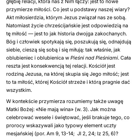
głębię relacji, która nas z Nim łączy: jest to nowe
przymierze miłości. Co jest u podstawy naszej wiary?
Akt miłosierdzia, którym Jezus związał nas ze sobą.
Natomiast życie chrześcijańskie jest odpowiedzią na
tę miłość — jest to jak historia dwojga zakochanych.
Bóg i człowiek spotykają się, poszukują się, odnajdują
siebie, cieszą się sobą i się miłują: tak właśnie, jak
oblubieniec i oblubienica w
Pieśni nad Pieśniami
. Cała
reszta jest konsekwencją tej relacji. Kościół jest
rodziną Jezusa, na której skupia się Jego miłość; jest
to ta miłość, której Kościół strzeże i którą pragnie dać
wszystkim.
W kontekście przymierza rozumiemy także uwagę
Matki Bożej: «Nie mają wina» (w. 3). Jak można
celebrować wesele i świętować, jeśli brakuje tego, co
prorocy wskazywali jako typowy element uczty
mesjańskiej (por. Am 9, 13-14; Jl 2, 24; Iz 25, 6)?