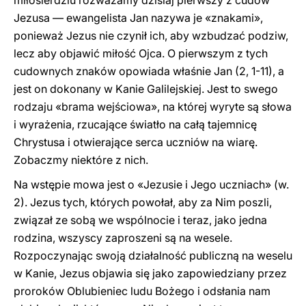
miłosierdziu rozważamy dzisiaj pierwszy z cudów
Jezusa — ewangelista Jan nazywa je «znakami»,
ponieważ Jezus nie czynił ich, aby wzbudzać podziw,
lecz aby objawić miłość Ojca. O pierwszym z tych
cudownych znaków opowiada właśnie Jan (2, 1-11), a
jest on dokonany w Kanie Galilejskiej. Jest to swego
rodzaju «brama wejściowa», na której wyryte są słowa
i wyrażenia, rzucające światło na całą tajemnicę
Chrystusa i otwierające serca uczniów na wiarę.
Zobaczmy niektóre z nich.
Na wstępie mowa jest o «Jezusie i Jego uczniach» (w.
2). Jezus tych, których powołał, aby za Nim poszli,
związał ze sobą we wspólnocie i teraz, jako jedna
rodzina, wszyscy zaproszeni są na wesele.
Rozpoczynając swoją działalność publiczną na weselu
w Kanie, Jezus objawia się jako zapowiedziany przez
proroków Oblubieniec ludu Bożego i odsłania nam