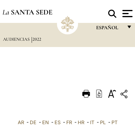
La
SANTA SEDE
ESPAÑOL
AUDIENCIAS
2022
FRANÇAIS
ENGLISH
ITALIANO
PORTUGUÊS
ESPAÑOL
DEUTSCH
POLSKI
العربيّة
AR
-
DE
-
EN
-
ES
-
FR
-
HR
-
IT
-
PL
-
PT
中文