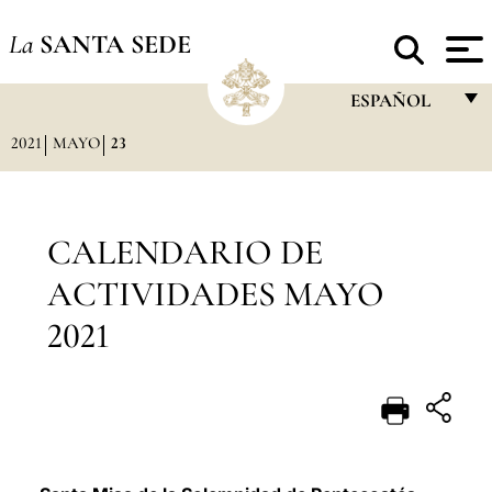
La
SANTA SEDE
ESPAÑOL
2021
MAYO
23
FRANÇAIS
ENGLISH
ITALIANO
CALENDARIO DE
PORTUGUÊS
ACTIVIDADES MAYO
ESPAÑOL
2021
DEUTSCH
POLSKI
العربيّة
中文