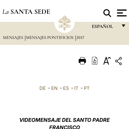
La
SANTA SEDE
ESPAÑOL
MENSAJES
MENSAJES PONTIFICIOS
2017
FRANÇAIS
ENGLISH
ITALIANO
PORTUGUÊS
ESPAÑOL
DE
-
EN
-
ES
-
IT
-
PT
DEUTSCH
POLSKI
العربيّة
VIDEOMENSAJE DEL SANTO PADRE
FRANCISCO
中文