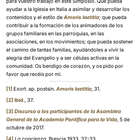
para vuestro trabajo en este Simposio. Que pueda
ayudar a la Iglesia en Italia a asimilar y desarrollar los
contenidos y el estilo de
Amoris laetitia
; que pueda
contribuir a la formación de los animadores de los
grupos familiares en las parroquias, en las
asociaciones, en los movimientos; que pueda sostener
el camino de tantas familias, ayudándoles a vivir la
alegría del Evangelio y a ser células activas en la
comunidad. Os bendigo de corazón, y os pido por
favor que recéis por mí.
[1]
Exort. ap. postsin.
Amoris laetitia
, 31.
[2]
Ibíd.
, 37.
[3]
Discurso a los participantes de la Asamblea
General de la Academia Pontifica para la Vida
, 5 de
octubre de 2017.
[4]
La concienza
, Brescia 1933, 32-33.