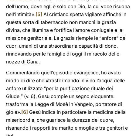
dell’uomo, dove egli è solo con Dio, la cui voce risuona
nell’intimità».
[5]
Al cristiano spetta vigilare affinché in
questa sorta di tabernacolo non manchi la grazia
divina, che illumina e fortifica l’amore coniugale e la
missione genitoriale. La grazia riempie le “anfore” dei
cuori umani di una straordinaria capacità di dono,
rinnovando per le famiglie di oggi il miracolo delle
nozze di Cana.
Commentando quell’episodio evangelico, ho avuto
modo di dire che «trasformando in vino l’acqua delle
anfore utilizzate “per la purificazione rituale dei
Giudei” (v. 6), Gesù compie un segno eloquente:
trasforma la Legge di Mosè in Vangelo, portatore di
gioia».
[6]
Gesù indica in particolare la medicina della
misericordia, che guarisce la durezza del cuore,
risanando i rapporti tra marito e moglie e tra genitori e
figli.