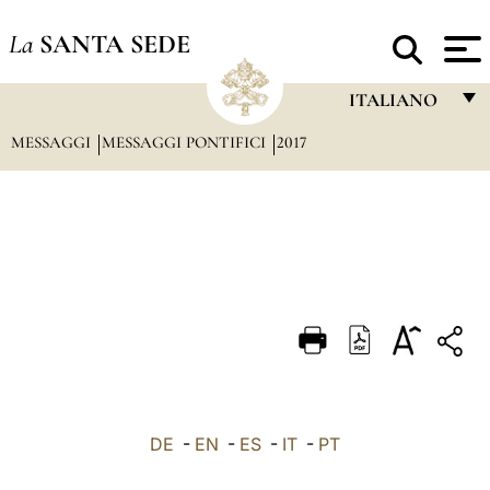
La
SANTA SEDE
ITALIANO
MESSAGGI
MESSAGGI PONTIFICI
2017
FRANÇAIS
ENGLISH
ITALIANO
PORTUGUÊS
ESPAÑOL
DEUTSCH
POLSKI
العربيّة
DE
-
EN
-
ES
-
IT
-
PT
中文