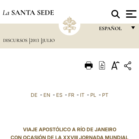
La
SANTA SEDE
ESPAÑOL
DISCURSOS
2013
JULIO
FRANÇAIS
ENGLISH
ITALIANO
PORTUGUÊS
ESPAÑOL
DE
-
EN
-
ES
-
FR
-
IT
-
PL
-
PT
DEUTSCH
POLSKI
العربيّة
VIAJE APOSTÓLICO A RÍO DE JANEIRO
CON OCASIÓN DE LA XXVIII JORNADA MUNDIAL
中文