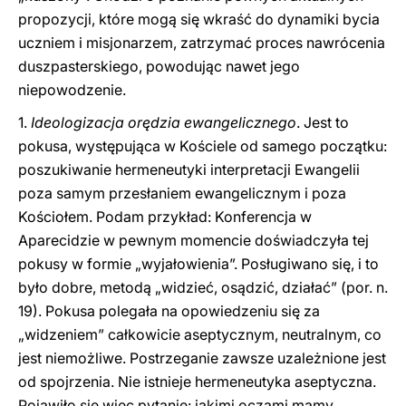
propozycji, które mogą się wkraść do dynamiki bycia
uczniem i misjonarzem, zatrzymać proces nawrócenia
duszpasterskiego, powodując nawet jego
niepowodzenie.
1.
Ideologizacja orędzia ewangelicznego
. Jest to
pokusa, występująca w Kościele od samego początku:
poszukiwanie hermeneutyki interpretacji Ewangelii
poza samym przesłaniem ewangelicznym i poza
Kościołem. Podam przykład: Konferencja w
Aparecidzie w pewnym momencie doświadczyła tej
pokusy w formie „wyjałowienia”. Posługiwano się, i to
było dobre, metodą „widzieć, osądzić, działać” (por. n.
19). Pokusa polegała na opowiedzeniu się za
„widzeniem” całkowicie aseptycznym, neutralnym, co
jest niemożliwe. Postrzeganie zawsze uzależnione jest
od spojrzenia. Nie istnieje hermeneutyka aseptyczna.
Pojawiło się więc pytanie: jakimi oczami mamy