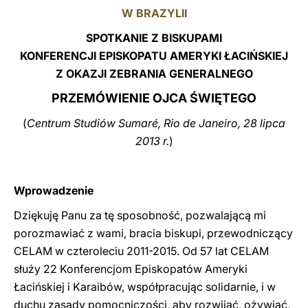
W BRAZYLII
LATINE
SPOTKANIE Z BISKUPAMI
KONFERENCJI EPISKOPATU AMERYKI ŁACIŃSKIEJ
Z OKAZJI ZEBRANIA GENERALNEGO
PRZEMÓWIENIE OJCA ŚWIĘTEGO
(
Centrum Studiów Sumaré, Rio de Janeiro, 28 lipca
2013 r.
)
Wprowadzenie
Dziękuję Panu za tę sposobność, pozwalającą mi
porozmawiać z wami, bracia biskupi, przewodniczący
CELAM w czteroleciu 2011-2015. Od 57 lat CELAM
służy 22 Konferencjom Episkopatów Ameryki
Łacińskiej i Karaibów, współpracując solidarnie, i w
duchu zasady pomocniczości, aby rozwijać, ożywiać,