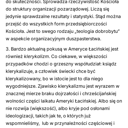
do skuteczności. Sprowadza rzeczywistość Kościoła
do struktury organizacji pozarządowej. Liczą się
jedynie sprawdzalne rezultaty i statystyki. Stąd można
przejść do wszystkich form przedsiębiorczości
Kościoła. Jest to swego rodzaju „teologia dobrobytu”
w aspekcie organizacyjnym duszpasterstwa.
3. Bardzo aktualną pokusą w Ameryce Łacińskiej jest
również
klerykalizm
. Co ciekawe, w większości
przypadków chodzi o grzeszny współudział: ksiądz
klerykalizuje, a człowiek świecki chce być
klerykalizowany, bo w istocie jest to dla niego
wygodniejsze. Zjawisko klerykalizmu jest wyrazem w
znacznej mierze braku dojrzałości i chrześcijańskiej
wolności części laikatu Ameryki Łacińskiej. Albo się on
nie rozwija (większość), albo kryje pod osłonami
ideologizacji, takich jak te, o których już
wspomnieliśmy, lub w przynależności częściowej i