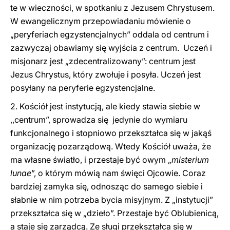
te w wieczności, w spotkaniu z Jezusem Chrystusem.
W ewangelicznym przepowiadaniu mówienie o
„peryferiach egzystencjalnych” oddala od centrum i
zazwyczaj obawiamy się wyjścia z centrum. Uczeń i
misjonarz jest „zdecentralizowany”: centrum jest
Jezus Chrystus, który zwołuje i posyła. Uczeń jest
posyłany na peryferie egzystencjalne.
2. Kościół jest instytucją, ale kiedy stawia siebie w
,,centrum”, sprowadza się jedynie do wymiaru
funkcjonalnego i stopniowo przekształca się w jakąś
organizację pozarządową. Wtedy Kościół uważa, że
ma własne światło, i przestaje być owym „
misterium
lunae
”, o którym mówią nam święci Ojcowie. Coraz
bardziej zamyka się, odnosząc do samego siebie i
słabnie w nim potrzeba bycia misyjnym. Z „instytucji”
przekształca się w „dzieło”. Przestaje być Oblubienicą,
a staje się zarządcą. Ze sługi przekształca się w