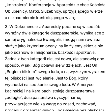
„kontrolera”. Konferencja w Aparecidzie chce Kościoła
Oblubienicy, Matki, Służebnicy, sprzyjającego wierze,
a nie nadmiernie kontrolującego wiarę.
3. W Dokumencie z Aparecidy podane są w sposób
wyraźny dwie kategorie duszpasterskie, wynikające z
samej oryginalności Ewangelii, i mogą nam również
służyć jako kryterium oceny, na ile żyjemy eklezjalnie
jako uczniowie i misjonarze:
bliskość
i
spotkanie
.
Żadna z tych kategorii nie jest nowa, ale stanowią one
sposób, w jaki Bóg objawił się w dziejach. Jest On
„Bogiem bliskim” swego ludu, a najwyższym wyrazem
tej bliskości jest wcielenie. Jest to Bóg, który
wychodzi na spotkanie swego ludu. W Ameryce
Łacińskiej i na Karaibach istnieją duszpasterstwa
„odległe”, duszpasterstwa dyscyplinarne,
przywiązujące wielką wagę do zasad, zachowań,
procedur organizacyjnych... oczywiście bez bliskości,