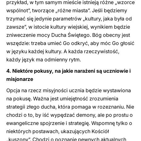
przykład, w tym samym mieście istnieją różne „wzorce
wspólnot”, tworzące „różne miasta”. Jeśli będziemy
trzymać się jedynie parametrów „kultury, jaka była od
zawsze”, w istocie kultury wiejskiej, wynikiem będzie
zniweczenie mocy Ducha Świętego. Bóg obecny jest
wszędzie: trzeba umieć Go odkryć, aby móc Go głosić
w języku każdej kultury. A każda rzeczywistość,
każdy język ma odmienny rytm.
4. Niektóre pokusy, na jakie narażeni są uczniowie i
misjonarze
Opcja na rzecz misyjności ucznia będzie wystawiona
na pokusę. Ważna jest umiejętność zrozumienia
strategii złego ducha, która pomaga w rozeznaniu. Nie
chodzi o to, by iść wypędzać demony, ale po prostu o
ewangeliczne spojrzenie i strategię. Wspomnę tylko o
niektórych postawach, ukazujących Kościół
„kuszony”. Chodzi o poznanie pewnych aktualnych