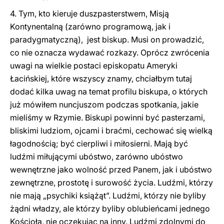
4. Tym, kto kieruje duszpasterstwem, Misją
Kontynentalną (zarówno programową, jak i
paradygmatyczną), jest biskup. Musi on prowadzić,
co nie oznacza wydawać rozkazy. Oprócz zwrócenia
uwagi na wielkie postaci episkopatu Ameryki
Łacińskiej, które wszyscy znamy, chciałbym tutaj
dodać kilka uwag na temat profilu biskupa, o których
już mówiłem nuncjuszom podczas spotkania, jakie
mieliśmy w Rzymie. Biskupi powinni być pasterzami,
bliskimi ludziom, ojcami i braćmi, cechować się wielką
łagodnością; być cierpliwi i miłosierni. Mają być
ludźmi miłującymi ubóstwo, zarówno ubóstwo
wewnętrzne jako wolność przed Panem, jak i ubóstwo
zewnętrzne, prostotę i surowość życia. Ludźmi, którzy
nie mają „psychiki książąt”. Ludźmi, którzy nie byliby
żądni władzy, ale którzy byliby oblubieńcami jednego
Kościoła, nie oczekując na inny. Ludźmi zdolnymi do