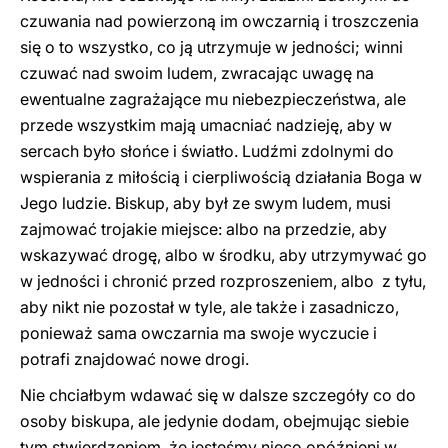
czuwania nad powierzoną im owczarnią i troszczenia
się o to wszystko, co ją utrzymuje w jedności; winni
czuwać nad swoim ludem, zwracając uwagę na
ewentualne zagrażające mu niebezpieczeństwa, ale
przede wszystkim mają umacniać nadzieję, aby w
sercach było słońce i światło. Ludźmi zdolnymi do
wspierania z miłością i cierpliwością działania Boga w
Jego ludzie. Biskup, aby był ze swym ludem, musi
zajmować trojakie miejsce: albo na przedzie, aby
wskazywać drogę, albo w środku, aby utrzymywać go
w jedności i chronić przed rozproszeniem, albo z tyłu,
aby nikt nie pozostał w tyle, ale także i zasadniczo,
ponieważ sama owczarnia ma swoje wyczucie i
potrafi znajdować nowe drogi.
Nie chciałbym wdawać się w dalsze szczegóły co do
osoby biskupa, ale jedynie dodam, obejmując siebie
tym stwierdzeniem, że jesteśmy nieco opóźnieni w