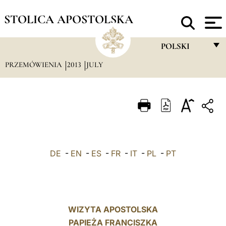
STOLICA APOSTOLSKA
POLSKI
PRZEMÓWIENIA
2013
JULY
FRANÇAIS
ENGLISH
ITALIANO
PORTUGUÊS
ESPAÑOL
DE
-
EN
-
ES
-
FR
-
IT
-
PL
-
PT
DEUTSCH
POLSKI
العربيّة
WIZYTA APOSTOLSKA
PAPIEŻA FRANCISZKA
中文