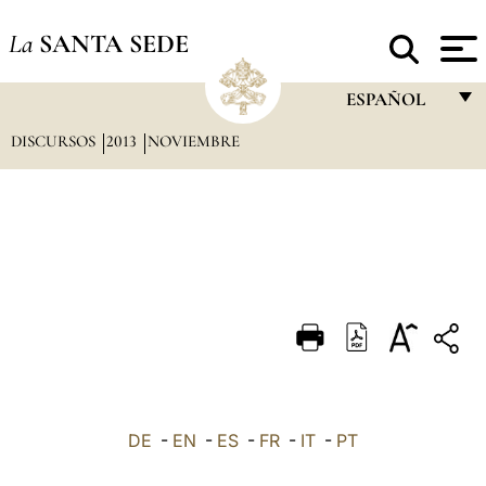
La
SANTA SEDE
ESPAÑOL
DISCURSOS
2013
NOVIEMBRE
FRANÇAIS
ENGLISH
ITALIANO
PORTUGUÊS
ESPAÑOL
DEUTSCH
POLSKI
العربيّة
DE
-
EN
-
ES
-
FR
-
IT
-
PT
中文