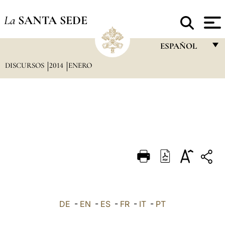
La
SANTA SEDE
ESPAÑOL
DISCURSOS
2014
ENERO
FRANÇAIS
ENGLISH
ITALIANO
PORTUGUÊS
ESPAÑOL
DEUTSCH
POLSKI
العربيّة
DE
-
EN
-
ES
-
FR
-
IT
-
PT
中文