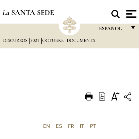
La
SANTA SEDE
ESPAÑOL
DISCURSOS
2021
OCTUBRE
DOCUMENTS
FRANÇAIS
ENGLISH
ITALIANO
PORTUGUÊS
ESPAÑOL
DEUTSCH
POLSKI
العربيّة
EN
-
ES
-
FR
-
IT
-
PT
中文