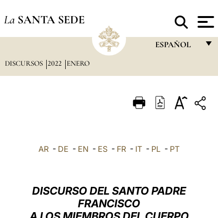
La
SANTA SEDE
ESPAÑOL
DISCURSOS
2022
ENERO
FRANÇAIS
ENGLISH
ITALIANO
PORTUGUÊS
ESPAÑOL
AR
-
DE
-
EN
-
ES
-
FR
-
IT
-
PL
-
PT
DEUTSCH
POLSKI
DISCURSO DEL SANTO PADRE
العربيّة
FRANCISCO
A LOS MIEMBROS DEL CUERPO
中文