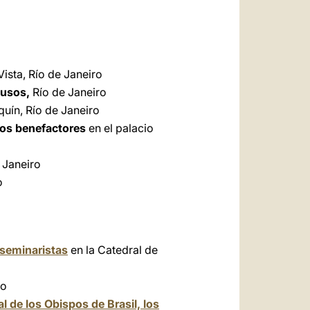
Vista, Río de Janeiro
lusos,
Río de Janeiro
quín, Río de Janeiro
los benefactores
en el palacio
 Janeiro
o
 seminaristas
en la Catedral de
ro
l de los Obispos de Brasil, los