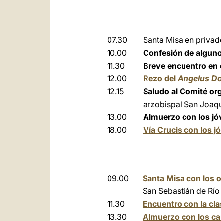
07.30
Santa Misa en privad
10.00
Confesión de alguno
11.30
Breve encuentro en 
12.00
Rezo del
Angelus Do
12.15
Saludo al Comité org
arzobispal San Joaqu
13.00
Almuerzo con los j
18.00
Vía Crucis con los j
09.00
Santa Misa con los o
San Sebastián de Río
11.30
Encuentro con la clas
13.30
Almuerzo con los car