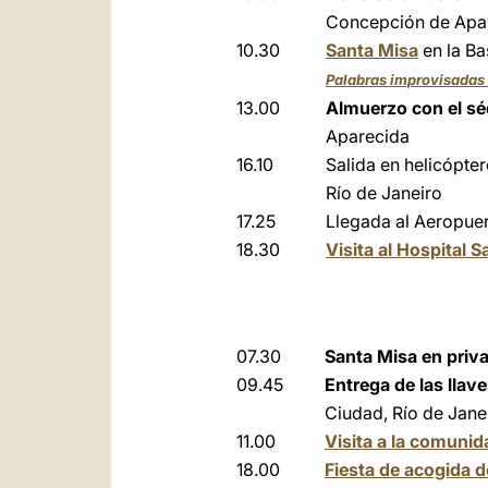
Concepción de Apa
10.30
Santa Misa
en la Ba
Palabras improvisadas 
13.00
Almuerzo con el séq
Aparecida
16.10
Salida en helicópte
Río de Janeiro
17.25
Llegada al Aeropuer
18.30
Visita al Hospital S
07.30
Santa Misa en priv
09.45
Entrega de las llav
Ciudad, Río de Jane
11.00
Visita a la comuni
18.00
Fiesta de acogida d