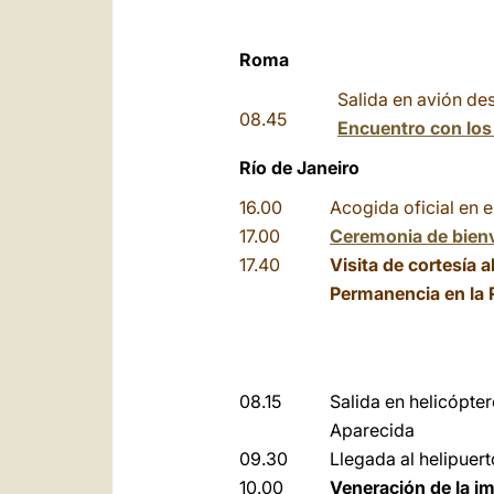
Roma
Salida en avión de
08.45
Encuentro con los 
Río de Janeiro
16.00
Acogida oficial en 
17.00
Ceremonia de bien
17.40
Visita de cortesía a
Permanencia en la 
08.15
Salida en helicópte
Aparecida
09.30
Llegada al helipuer
10.00
Veneración de la i