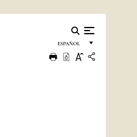
ESPAÑOL
FRANÇAIS
ENGLISH
ITALIANO
PORTUGUÊS
ESPAÑOL
DEUTSCH
POLSKI