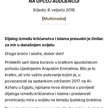
NA OPĆOJ AUDIJENCIJI
LATINE
Srijeda, 6. veljača 2019.
[
Multimedia
]
Dijalog između kršćanstva i islama presudni je činilac
za mir u današnjem svijetu
Draga braćo i sestre, dobar dan!
Proteklih sam dana boravio u kratkom apostolskom
pohodu Ujedinjenim Arapskim Emiratima. Bilo je to
kratko, ali vrlo važno putovanje kojim je, u
povezanosti sa sastankom održanim 2017. na Al-
Azharu u Egiptu, ispisana nova stranica u povijesti
dijaloga između kršćanstva i islama i predanosti
promicanju mira u svijetu na temelju ljudskog bratstva.