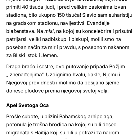
primiti 40 tisuća ljudi, i pred velikim zaslonima izvan
stadiona, bilo ukupno 150 tisuća! Slavio sam euharistiju
na gradskom stadionu, navijestivši Evanđelje
blaženstava. Na
misi
, na kojoj su koncelebrirali prisutni
patrijarsi, veliki nadbiskupi i biskupi, molili smo na
poseban način za mir i pravdu, s posebnom nakanom
za Bliski istok i Jemen.
Draga braćo i sestre, ovo putovanje pripada Božjim
„iznenađenjima“. Uzdignimo hvalu, dakle, Njemu i
Njegovoj providnosti i molimo da posijano sjeme
donese plodove prema njegovoj svetoj volji.
Apel Svetoga Oca
Prošle subote, u blizini Bahamskog arhipelaga,
potonula je trošna brodica na kojoj su bili deseci
migranata s Haitija koji su bili u potrazi za nadom i