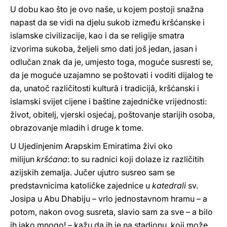
U dobu kao što je ovo naše, u kojem postoji snažna
napast da se vidi na djelu sukob između kršćanske i
islamske civilizacije, kao i da se religije smatra
izvorima sukoba, željeli smo dati još jedan, jasan i
odlučan znak da je, umjesto toga, moguće susresti se,
da je moguće uzajamno se poštovati i voditi dijalog te
da, unatoč različitosti kulturâ i tradicijâ, kršćanski i
islamski svijet cijene i baštine zajedničke vrijednosti:
život, obitelj, vjerski osjećaj, poštovanje starijih osoba,
obrazovanje mladih i druge k tome.
U Ujedinjenim Arapskim Emiratima živi oko
milijun
kršćana
: to su radnici koji dolaze iz različitih
azijskih zemalja. Jučer ujutro susreo sam se
predstavnicima katoličke zajednice u
katedrali
sv.
Josipa u Abu Dhabiju – vrlo jednostavnom hramu – a
potom, nakon ovog susreta, slavio sam za sve – a bilo
ih jako mnogo! – kažu da ih je na stadionu, koji može