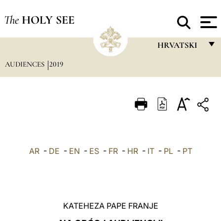
The
HOLY SEE
HRVATSKI
AUDIENCES
2019
FRANÇAIS
ENGLISH
ITALIANO
PORTUGUÊS
ESPAÑOL
AR
-
DE
-
EN
-
ES
-
FR
-
HR
-
IT
-
PL
-
PT
DEUTSCH
POLSKI
العربيّة
KATEHEZA PAPE FRANJE
中文