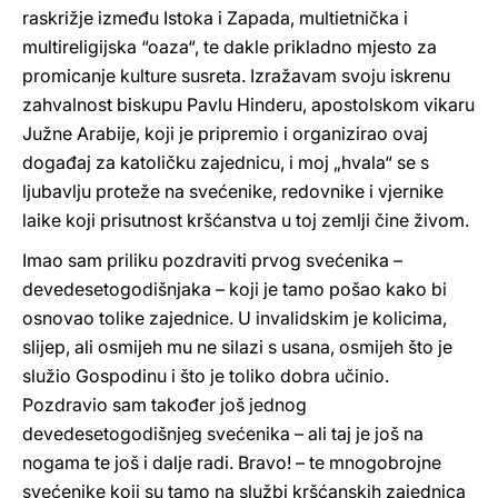
raskrižje između Istoka i Zapada, multietnička i
multireligijska “oaza“, te dakle prikladno mjesto za
promicanje kulture susreta. Izražavam svoju iskrenu
zahvalnost biskupu Pavlu Hinderu, apostolskom vikaru
Južne Arabije, koji je pripremio i organizirao ovaj
događaj za katoličku zajednicu, i moj „hvala“ se s
ljubavlju proteže na svećenike, redovnike i vjernike
laike koji prisutnost kršćanstva u toj zemlji čine živom.
Imao sam priliku pozdraviti prvog svećenika –
devedesetogodišnjaka – koji je tamo pošao kako bi
osnovao tolike zajednice. U invalidskim je kolicima,
slijep, ali osmijeh mu ne silazi s usana, osmijeh što je
služio Gospodinu i što je toliko dobra učinio.
Pozdravio sam također još jednog
devedesetogodišnjeg svećenika – ali taj je još na
nogama te još i dalje radi. Bravo! – te mnogobrojne
svećenike koji su tamo na službi kršćanskih zajednica