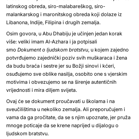
latinskog obreda, siro-malabareškog, siro-
malankarskog i maronitskog obreda koji dolaze iz
Libanona, Indije, Filipina i drugih zemalja.
Osim govora, u Abu Dhabiju je učinjen jedan korak
više: veliki imam Al-Azhara i ja potpisali
smo
Dokument o ljudskom bratstvu
, u kojem zajedno
potvrđujemo zajednički poziv svih muškaraca i žena
da budu braća i sestre jer su Božji sinovi i kćeri,
osuđujemo sve oblike nasilja, osobito one s vjerskim
motivima i obvezujemo se na širenje autentičnih
vrijednosti i mira diljem svijeta.
Ovaj će se dokument proučavati u školama i na
sveučilištima u nekoliko zemalja. Ali preporučujem i
vama da ga pročitate, da se s njim upoznate, jer pruža
mnoge poticaje da se krene naprijed u dijalogu o
ljudskom bratstvu.