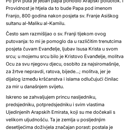
Po prvi puta je jedan papa pohodio Arapski poluotok. I
Providnost je htjela da to bude Papa pod imenom
Franjo, 800 godina nakon posjeta sv. Franje Asiškog
sultanu al-Maliku al-Kamilu.
Često sam razmišljao o sv. Franji tijekom ovog
putovanja: to mi je pomoglo da u različitim trenutcima
posjeta čuvam Evanđelje, ljubav Isusa Krista u svom
srcu; u mojemu srcu bilo je Kristovo Evanđelje, molitva
Ocu za svu njegovu djecu, osobito za najsiromašnije,
za žrtve nepravdi, ratova, bijede…; molitva, jer je
dijalog između kršćanstva i islama odlučujući činilac
za mir u današnjem svijetu.
Iskreno se zahvaljujem princu nasljedniku,
predsjedniku, potpredsjedniku i svim vlastima
Ujedinjenih Arapskih Emirata, koji su me dočekali s
velikom uljudnošću. Ta je zemlja u posljednjim
desetljećima doživjela značajan porast: postala je