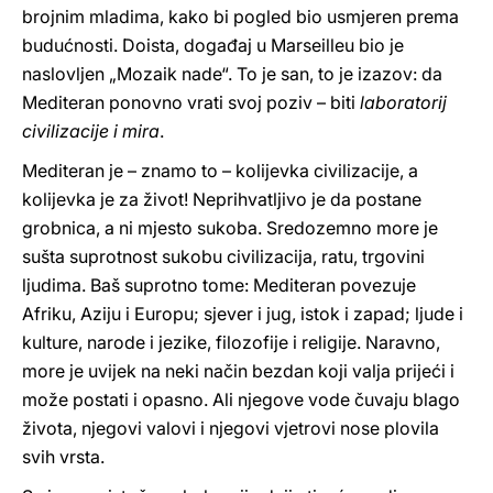
brojnim mladima, kako bi pogled bio usmjeren prema
budućnosti. Doista, događaj u Marseilleu bio je
naslovljen „Mozaik nade“. To je san, to je izazov: da
Mediteran ponovno vrati svoj poziv – biti
laboratorij
civilizacije i mira
.
Mediteran je – znamo to – kolijevka civilizacije, a
kolijevka je za život! Neprihvatljivo je da postane
grobnica, a ni mjesto sukoba. Sredozemno more je
sušta suprotnost sukobu civilizacija, ratu, trgovini
ljudima. Baš suprotno tome: Mediteran povezuje
Afriku, Aziju i Europu; sjever i jug, istok i zapad; ljude i
kulture, narode i jezike, filozofije i religije. Naravno,
more je uvijek na neki način bezdan koji valja prijeći i
može postati i opasno. Ali njegove vode čuvaju blago
života, njegovi valovi i njegovi vjetrovi nose plovila
svih vrsta.