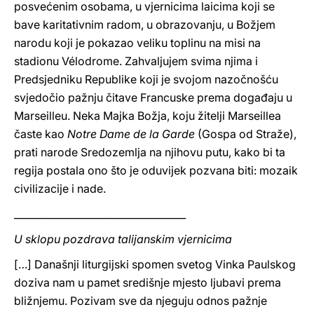
posvećenim osobama, u vjernicima laicima koji se
bave karitativnim radom, u obrazovanju, u Božjem
narodu koji je pokazao veliku toplinu na misi na
stadionu Vélodrome. Zahvaljujem svima njima i
Predsjedniku Republike koji je svojom nazočnošću
svjedočio pažnju čitave Francuske prema događaju u
Marseilleu. Neka Majka Božja, koju žitelji Marseillea
časte kao
Notre Dame de la Garde
(Gospa od Straže),
prati narode Sredozemlja na njihovu putu, kako bi ta
regija postala ono što je oduvijek pozvana biti: mozaik
civilizacije i nade.
___________________________________
U sklopu pozdrava talijanskim vjernicima
[…] Današnji liturgijski spomen svetog Vinka Paulskog
doziva nam u pamet središnje mjesto ljubavi prema
bližnjemu. Pozivam sve da njeguju odnos pažnje