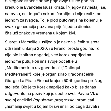
S njegove istočne obale prije dvije tisuće godina
krenulo je Evanđelje Isusa Krista. [Njegov navještaj] se,
naravno, ne događa nekom čarolijom i nije realiziran
jednom zasvagda. To je plod putovanja na kojemu je
svaka generacija pozvana prijeći jednu dionicu,
čitajući znakove vremena u kojem živi.
Susret u Marseilleu uslijedio je nakon sličnih susreta
održanih u Bariju 2020. i u Firenci prošle godine. To
nije bio izoliran događaj, već korak naprijed na
jednome putu, koji ima svoje početke u
„Mediteranskim razgovorima“ (“Colloqui
Mediterranei”) koje je organizirao gradonačelnik
Giorgio La Pira u Firenci krajem 50-ih godina prošlog
stoljeća. Bio je to korak naprijed kako bi se danas
odgovorilo na poziv koji je uputio sveti Pavao VI. u
svojoj enciklici
Populorum progressio
: promicati
„humaniji svijet u kojem bi svi imali od čega davati i