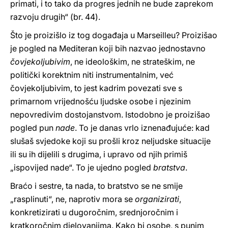
primati, i to tako da progres jednih ne bude zaprekom
razvoju drugih“ (br. 44).
Što je proizišlo iz tog događaja u Marseilleu? Proizišao
je pogled na Mediteran koji bih nazvao jednostavno
čovjekoljubivim
, ne ideološkim, ne strateškim, ne
politički korektnim niti instrumentalnim, već
čovjekoljubivim, to jest kadrim povezati sve s
primarnom vrijednošću ljudske osobe i njezinim
nepovredivim dostojanstvom. Istodobno je proizišao
pogled pun
nade
. To je danas vrlo iznenađujuće: kad
slušaš svjedoke koji su prošli kroz neljudske situacije
ili su ih dijelili s drugima, i upravo od njih primiš
„ispovijed nade“. To je ujedno pogled
bratstva
.
Braćo i sestre, ta nada, to bratstvo se ne smije
„rasplinuti“, ne, naprotiv mora se
organizirati
,
konkretizirati u dugoročnim, srednjoročnim i
kratkoročnim djelovanjima. Kako bi osobe, s punim