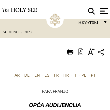
The
HOLY SEE
HRVATSKI
AUDIENCES
2023
FRANÇAIS
ENGLISH
ITALIANO
PORTUGUÊS
ESPAÑOL
AR
-
DE
-
EN
-
ES
-
FR
-
HR
-
IT
-
PL
-
PT
DEUTSCH
POLSKI
PAPA FRANJO
العربيّة
OPĆA AUDIJENCIJA
中文