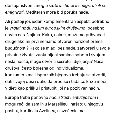
dostojanstvom, mogle
izabrati hoće li emigrirati ili ne
emigrirati
. Mediteran mora biti poruka nade.
Ali postoji još jedan komplementaran aspekt: potrebno
je
vratiti nadu našim europskim društvima
, posebno
novim naraštajima. Kako, naime, možemo prihvaćati
druge ako mi prvi nemamo otvoren horizont prema
budućnosti? Kako se mladi bez nade, zatvoreni u svoje
privatne živote, zaokupljeni samima sobom i svojom
nestalnošću, mogu otvoriti susretu i dijeljenju? Naša
društva, često bolesna od individualizma,
konzumerizma i ispraznih bjegova trebaju se otvoriti,
dati svojoj duši i duhu da prodišu i tada će krizu moći
vidjeti kao priliku i pristupiti joj na pozitivan način.
Europa treba ponovno
naći strast i entuzijazam
i
mogu reći da sam ih u Marseilleu i našao: u njegovu
pastiru, kardinalu Avelineu, u svećenicima i