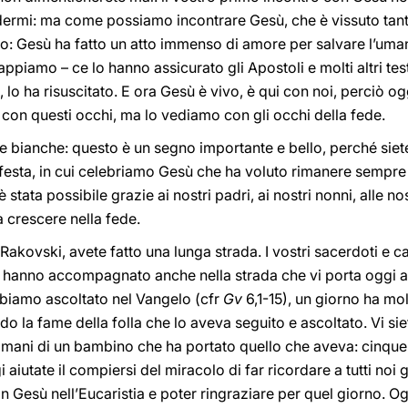
ermi: ma come possiamo incontrare Gesù, che è vissuto tanti
: Gesù ha fatto un atto immenso di amore per salvare l’umanit
appiamo – ce lo hanno assicurato gli Apostoli e molti altri te
 lo ha risuscitato. E ora Gesù è vivo, è qui con noi, perciò o
 con questi occhi, ma lo vediamo con gli occhi della fede.
he bianche: questo è un segno importante e bello, perché siete
festa, in cui celebriamo Gesù che ha voluto rimanere sempre 
stata possibile grazie ai nostri padri, ai nostri nonni, alle nos
 crescere nella fede.
i Rakovski, avete fatto una lunga strada. I vostri sacerdoti e c
i hanno accompagnato anche nella strada che vi porta oggi a 
bbiamo ascoltato nel Vangelo (cfr
Gv
6,1-15), un giorno ha m
do la fame della folla che lo aveva seguito e ascoltato. Vi si
e mani di un bambino che ha portato quello che aveva: cinque
 aiutate il compiersi del miracolo di far ricordare a tutti noi 
Gesù nell’Eucaristia e poter ringraziare per quel giorno. Og