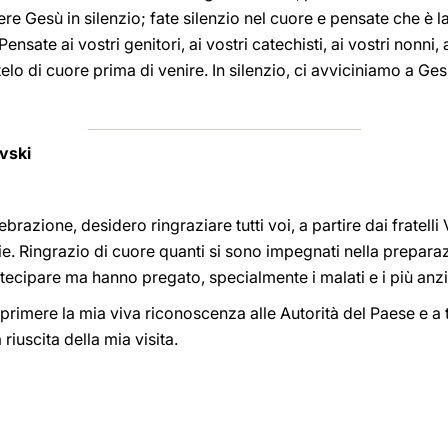
vere Gesù in silenzio; fate silenzio nel cuore e pensate che è 
 Pensate ai vostri genitori, ai vostri catechisti, ai vostri nonni,
lo di cuore prima di venire. In silenzio, ci avviciniamo a Ges
vski
razione, desidero ringraziare tutti voi, a partire dai fratelli 
iglie. Ringrazio di cuore quanti si sono impegnati nella prepa
ecipare ma hanno pregato, specialmente i malati e i più anzi
imere la mia viva riconoscenza alle Autorità del Paese e a t
iuscita della mia visita.