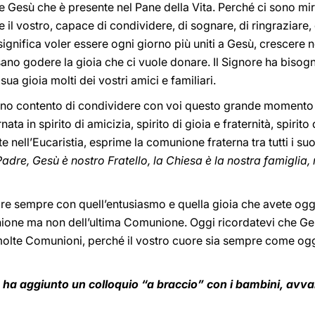
e Gesù che è presente nel Pane della Vita. Perché ci sono m
l vostro, capace di condividere, di sognare, di ringraziare, d
ignifica voler essere ogni giorno più uniti a Gesù, crescere n
ano godere la gioia che ci vuole donare. Il Signore ha bisogno
ua gioia molti dei vostri amici e familiari.
ono contento di condividere con voi questo grande momento
ta in spirito di amicizia, spirito di gioia e fraternità, spirit
e nell’Eucaristia, esprime la comunione fraterna tra tutti i su
adre, Gesù è nostro Fratello, la Chiesa è la nostra famiglia, n
e sempre con quell’entusiasmo e quella gioia che avete oggi.
ne ma non dell’ultima Comunione. Oggi ricordatevi che Gesù
 molte Comunioni, perché il vostro cuore sia sempre come oggi,
 ha aggiunto un colloquio “a braccio” con i bambini, avva