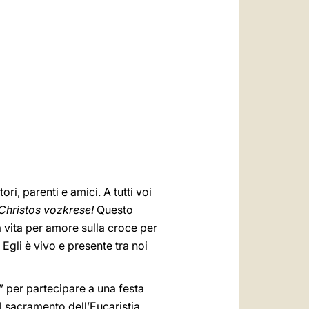
العربيّة
中文
LATINE
i, parenti e amici. A tutti voi
Christos vozkrese!
Questo
la vita per amore sulla croce per
 Egli è vivo e presente tra noi
” per partecipare a una festa
 sacramento dell’Eucaristia.