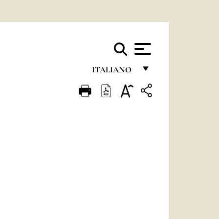
ITALIANO
FRANÇAIS
ENGLISH
ITALIANO
PORTUGUÊS
ESPAÑOL
DEUTSCH
POLSKI