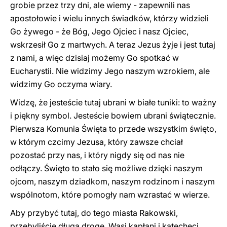
grobie przez trzy dni, ale wiemy - zapewnili nas
apostołowie i wielu innych świadków, którzy widzieli
Go żywego - że Bóg, Jego Ojciec i nasz Ojciec,
wskrzesił Go z martwych. A teraz Jezus żyje i jest tutaj
z nami, a więc dzisiaj możemy Go spotkać w
Eucharystii. Nie widzimy Jego naszym wzrokiem, ale
widzimy Go oczyma wiary.
Widzę, że jesteście tutaj ubrani w białe tuniki: to ważny
i piękny symbol. Jesteście bowiem ubrani świątecznie.
Pierwsza Komunia Święta to przede wszystkim święto,
w którym czcimy Jezusa, który zawsze chciał
pozostać przy nas, i który nigdy się od nas nie
odłączy. Święto to stało się możliwe dzięki naszym
ojcom, naszym dziadkom, naszym rodzinom i naszym
wspólnotom, które pomogły nam wzrastać w wierze.
Aby przybyć tutaj, do tego miasta Rakowski,
przebyliście długą drogę. Wasi kapłani i katecheci,