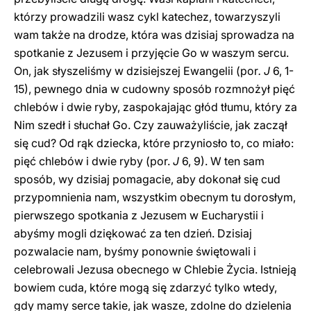
którzy prowadzili wasz cykl katechez, towarzyszyli
wam także na drodze, która was dzisiaj sprowadza na
spotkanie z Jezusem i przyjęcie Go w waszym sercu.
On, jak słyszeliśmy w dzisiejszej Ewangelii (por
. J
6, 1-
15), pewnego dnia w cudowny sposób rozmnożył pięć
chlebów i dwie ryby, zaspokajając głód tłumu, który za
Nim szedł i słuchał Go. Czy zauważyliście, jak zaczął
się cud? Od rąk dziecka, które przyniosło to, co miało:
pięć chlebów i dwie ryby (por.
J
6, 9). W ten sam
sposób, wy dzisiaj pomagacie, aby dokonał się cud
przypomnienia nam, wszystkim obecnym tu dorosłym,
pierwszego spotkania z Jezusem w Eucharystii i
abyśmy mogli dziękować za ten dzień. Dzisiaj
pozwalacie nam, byśmy ponownie świętowali i
celebrowali Jezusa obecnego w Chlebie Życia. Istnieją
bowiem cuda, które mogą się zdarzyć tylko wtedy,
gdy mamy serce takie, jak wasze, zdolne do dzielenia