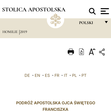
STOLICA APOSTOLSKA
POLSKI
HOMILIE
2019
FRANÇAIS
ENGLISH
ITALIANO
PORTUGUÊS
ESPAÑOL
DE
-
EN
-
ES
-
FR
-
IT
-
PL
-
PT
DEUTSCH
POLSKI
العربيّة
PODRÓŻ APOSTOLSKA OJCA ŚWIĘTEGO
FRANCISZKA
中文