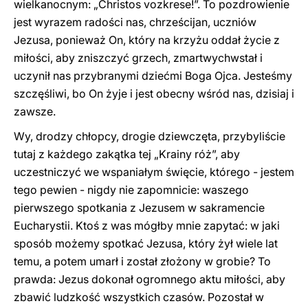
wielkanocnym: „Christos vozkrese!”. To pozdrowienie
jest wyrazem radości nas, chrześcijan, uczniów
Jezusa, ponieważ On, który na krzyżu oddał życie z
miłości, aby zniszczyć grzech, zmartwychwstał i
uczynił nas przybranymi dziećmi Boga Ojca. Jesteśmy
szczęśliwi, bo On żyje i jest obecny wśród nas, dzisiaj i
zawsze.
Wy, drodzy chłopcy, drogie dziewczęta, przybyliście
tutaj z każdego zakątka tej „Krainy róż”, aby
uczestniczyć we wspaniałym święcie, którego - jestem
tego pewien - nigdy nie zapomnicie: waszego
pierwszego spotkania z Jezusem w sakramencie
Eucharystii. Ktoś z was mógłby mnie zapytać: w jaki
sposób możemy spotkać Jezusa, który żył wiele lat
temu, a potem umarł i został złożony w grobie? To
prawda: Jezus dokonał ogromnego aktu miłości, aby
zbawić ludzkość wszystkich czasów. Pozostał w