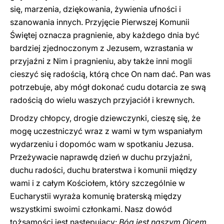
się, marzenia, dziękowania, żywienia ufności i
szanowania innych. Przyjęcie Pierwszej Komunii
Świętej oznacza pragnienie, aby każdego dnia być
bardziej zjednoczonym z Jezusem, wzrastania w
przyjaźni z Nim i pragnieniu, aby także inni mogli
cieszyć się radością, którą chce On nam dać. Pan was
potrzebuje, aby mógł dokonać cudu dotarcia ze swą
radością do wielu waszych przyjaciół i krewnych.
Drodzy chłopcy, drogie dziewczynki, cieszę się, że
mogę uczestniczyć wraz z wami w tym wspaniałym
wydarzeniu i dopomóc wam w spotkaniu Jezusa.
Przeżywacie naprawdę dzień w duchu przyjaźni,
duchu radości, duchu braterstwa i komunii między
wami i z całym Kościołem, który szczególnie w
Eucharystii wyraża komunię braterską między
wszystkimi swoimi członkami. Nasz dowód
tożsamości jest następujący:
Bóg jest naszym Ojcem,