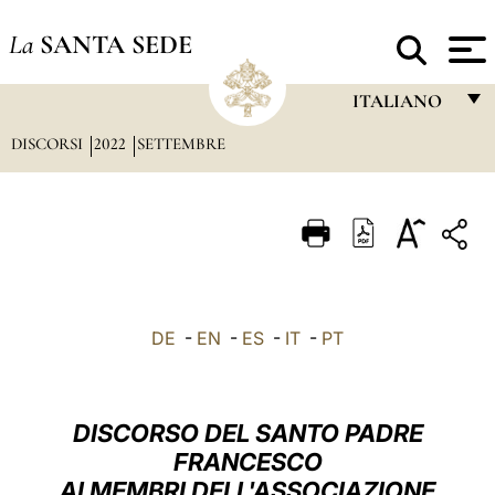
La
SANTA SEDE
ITALIANO
DISCORSI
2022
SETTEMBRE
FRANÇAIS
ENGLISH
ITALIANO
PORTUGUÊS
ESPAÑOL
DE
-
EN
-
ES
-
IT
-
PT
DEUTSCH
POLSKI
DISCORSO DEL SANTO PADRE
العربيّة
FRANCESCO
AI MEMBRI DELL'ASSOCIAZIONE
中文