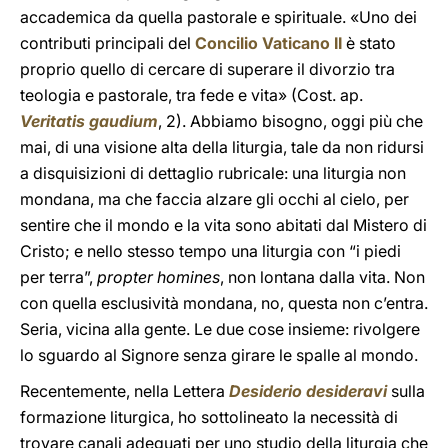
accademica da quella pastorale e spirituale. «Uno dei
contributi principali del
Concilio Vaticano II
è stato
proprio quello di cercare di superare il divorzio tra
teologia e pastorale, tra fede e vita» (Cost. ap.
Veritatis gaudium
, 2). Abbiamo bisogno, oggi più che
mai, di una visione alta della liturgia, tale da non ridursi
a disquisizioni di dettaglio rubricale: una liturgia non
mondana, ma che faccia alzare gli occhi al cielo, per
sentire che il mondo e la vita sono abitati dal Mistero di
Cristo; e nello stesso tempo una liturgia con “i piedi
per terra”,
propter homines
, non lontana dalla vita. Non
con quella esclusività mondana, no, questa non c’entra.
Seria, vicina alla gente. Le due cose insieme: rivolgere
lo sguardo al Signore senza girare le spalle al mondo.
Recentemente, nella Lettera
Desiderio desideravi
sulla
formazione liturgica, ho sottolineato la necessità di
trovare canali adeguati per uno studio della liturgia che