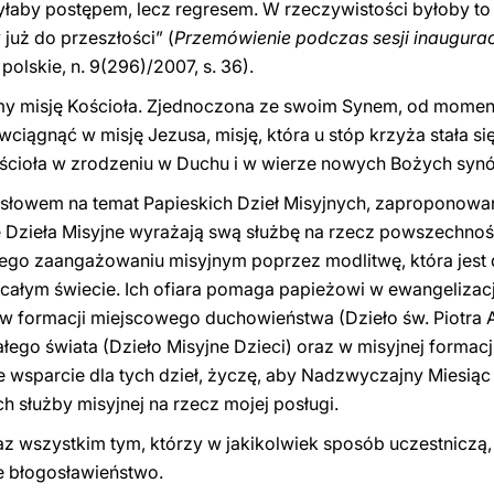
łaby postępem, lecz regresem. W rzeczywistości byłoby to
już do przeszłości” (
Przemówienie podczas sesji inaugurac
 polskie, n. 9(296)/2007, s. 36).
my misję Kościoła. Zjednoczona ze swoim Synem, od momen
wciągnąć w misję Jezusa, misję, która u stóp krzyża stała się
cioła w zrodzeniu w Duchu i w wierze nowych Bożych synó
słowem na temat Papieskich Dzieł Misyjnych, zaproponowan
e Dzieła Misyjne wyrażają swą służbę na rzecz powszechnośc
jego zaangażowaniu misyjnym poprzez modlitwę, która jest d
całym świecie. Ich ofiara pomaga papieżowi w ewangelizacj
 w formacji miejscowego duchowieństwa (Dzieło św. Piotra
łego świata (Dzieło Misyjne Dzieci) oraz w misyjnej formacj
 wsparcie dla tych dzieł, życzę, aby Nadzwyczajny Miesiąc 
ch służby misyjnej na rzecz mojej posługi.
z wszystkim tym, którzy w jakikolwiek sposób uczestniczą,
e błogosławieństwo.