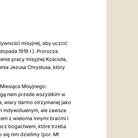
العربيّة
中文
LATINE
tywności misyjnej, aby uczcić
topada 1919 r.). Prorocza
enie pracy misyjnej Kościoła,
enia Jezusa Chrystusa, który
 Miesiąca Misyjnego:
ogą nam przede wszystkim w
, wiary darmo otrzymanej jako
m indywidualnym, ale zawsze
zem z wieloma innymi braćmi i
 lecz bogactwem, które trzeba
 się nim dzielimy (por.
Mt