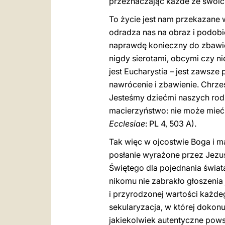
przeznaczając każde ze swoich
To życie jest nam przekazane w
odradza nas na obraz i podobie
naprawdę konieczny do zbawie
nigdy sierotami, obcymi czy ni
jest Eucharystia – jest zawsz
nawrócenie i zbawienie. Chrzes
Jesteśmy dziećmi naszych rod
macierzyństwo: nie może mieć 
Ecclesiae
: PL 4, 503 A).
Tak więc w ojcostwie Boga i ma
posłanie wyrażone przez Jezus
Świętego dla pojednania świat
nikomu nie zabrakło głoszenia
i przyrodzonej wartości każdeg
sekularyzacja, w której dokonu
jakiekolwiek autentyczne pow