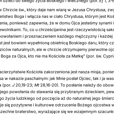
 dzieci do swego życia Boskiego i wiecznego (por.
Ef
1, 3-6
 Chrzcie św., który daje nam wiarę w Jezusa Chrystusa, zwy
ństwo Boga i włącza nas w ciało Chrystusa, którym jest Kośc
nia, ponieważ zapewnia, że w domu Ojca jesteśmy synami i 
ewolnikami. To, co u chrześcijanina jest rzeczywistością sak
e powołaniem i przeznaczeniem każdego mężczyzny i każdej
t jest bowiem wypełnioną obietnicą Boskiego daru, który cz
ziców naturalnych, ale w chrzcie otrzymujemy pierwotne oj
Boga za Ojca, kto nie ma Kościoła za Matkę" (por. św. Cypr
cierzyństwie Kościoła zakorzeniona jest nasza misja, ponie
a w nakazie paschalnym: jak Mnie posłał Ojciec, tak i ja w
a (por.
J
20,19-23;
Mt
28,16-20). To posłanie należy do obow
 jego powołania do stawania się przybranym dzieckiem, pew
o życia ludzkiego od poczęcia aż do naturalnej jego śmierc
je się pozytywne i kulturowe odrzucenie Bożego ojcostwa w 
szechne braterstwo, wyrażające się we wzajemnym szacunk