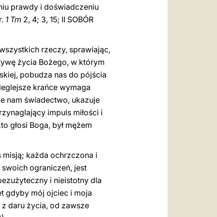
aniu prawdy i doświadczeniu
r.
1 Tm
2, 4; 3, 15; II SOBÓR
wszystkich rzeczy, sprawiając,
tywę życia Bożego, w którym
kiej, pobudza nas do pójścia
dleglejsze krańce wymaga
daje nam świadectwo, ukazuje
zynaglający impuls miłości i
 kto głosi Boga, był mężem
ś misją; każda ochrzczona i
 swoich ograniczeń, jest
bezużyteczny i nieistotny dla
t gdyby mój ojciec i moja
ę z daru życia, od zawsze