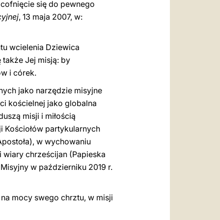
 cofnięcie się do pewnego
yjnej
, 13 maja 2007, w:
tu wcielenia Dziewica
 także Jej misją: by
w i córek.
ych jako narzędzie misyjne
i kościelnej jako globalna
uszą misji i miłością
i Kościołów partykularnych
 Apostoła), w wychowaniu
i wiary chrześcijan (Papieska
Misyjny w październiku 2019 r.
 na mocy swego chrztu, w misji