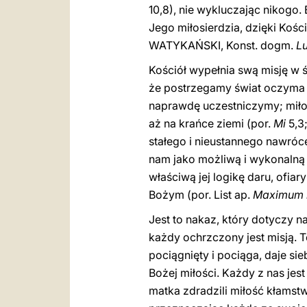
10,8), nie wykluczając nikogo.
Jego miłosierdzia, dzięki Koś
WATYKAŃSKI, Konst. dogm.
L
Kościół wypełnia swą misję w 
że postrzegamy świat oczyma 
naprawdę uczestniczymy; miłoś
aż na krańce ziemi (por.
Mi
5,3
stałego i nieustannego nawróce
nam jako możliwą i wykonalną o
właściwą jej logikę daru, ofiar
Bożym (por. List ap.
Maximum i
Jest to nakaz, który dotyczy 
każdy ochrzczony jest misją. T
pociągnięty i pociąga, daje sie
Bożej miłości. Każdy z nas jes
matka zdradzili miłość kłamstw