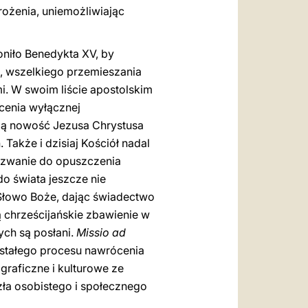
ożenia, uniemożliwiając
niło Benedykta XV, by
, wszelkiego przemieszania
i. W swoim liście apostolskim
cenia wyłącznej
czą nowość Jezusa Chrystusa
Także i dzisiaj Kościół nadal
ezwanie do opuszczenia
o świata jeszcze nie
 Słowo Boże, dając świadectwo
ą chrześcijańskie zbawienie w
ych są posłani.
Missio ad
 stałego procesu nawrócenia
graficzne i kulturowe ze
ła osobistego i społecznego