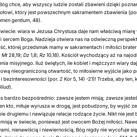
 Bóg chce, aby wszyscy ludzie zostali zbawieni dzięki pozn
ciołowi, który jest powszechnym sakramentem zbawienia (po
umen gentium
, 48).
świecie: wiara w Jezusa Chrystusa daje nam właściwą miarę 
i sercem Boga. Nadzieja otwiera nas na odwieczną perspek
ć, której przedsmak mamy w sakramentach i miłości braters
;
Mt
28,19;
Dz
1,8;
Rz
10,18). Kościół wychodzący aż na najo
nia misyjnego. Iluż świętych, ile kobiet i mężczyzn wiary 
wą nieograniczoną otwartość, to miłosierne wyjście jako pr
y i bezinteresowności (por.
2 Kor
5, 14) -21)! Trzeba, aby ten,
llud
).
nas bardzo bezpośrednio: zawsze jestem misją; zawsze jeste
en kto, miłuje wyrusza w drogę, jest pobudzony, by wyjść ze
bie drugiemu i nawiązuje relacje rodzące życie. Nikt nie jest 
t misją w świecie, ponieważ jest owocem Bożej miłości. Nawe
ami, nienawiścią i niewiernością, Bóg nigdy nie wycofuje si