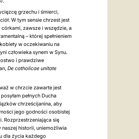
).
cięzcę grzechu i śmierci,
iół. W tym sensie chrzest jest
córkami, zawsze i wszędzie, a
ramentalną – której spełnieniem
 kobiety w oczekiwaniu na
yni ​​człowieka synem w Synu.
costwo i prawdziwe
ian,
De catholicae unitate
waż w chrzcie zawarte jest
as posyłam pełnych Ducha
iązków chrześcijanina, aby
ności jego godności osobistej
i. Rozprzestrzeniająca się
naszej historii, uniemożliwia
u dla życia każdego