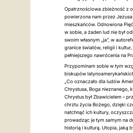
Opatrznościowa zbieżność z o
powierzona nam przez Jezusa w
mieszkańców. Odnowiona Pięćdz
w sobie, a żaden lud nie był o
swoim własnym „ja”, w autorefe
granice światów, religii i kul
pełniejszego nawrócenia na P
Przypominam sobie w tym wzg
biskupów latynoamerykańskich 
„Co oznaczało dla ludów Ameryk
Chrystusa, Boga nieznanego, k
Chrystus był Zbawicielem – p
chrztu życia Bożego, dzięki cz
natchnąć ich kultury, oczyszcza
prowadząc je tym samym na drog
historią i kulturą. Utopia, jak