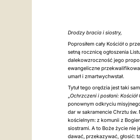
Drodzy bracia i siostry,
Poprosiłem cały Kościół o prz
setną rocznicę ogłoszenia Lis
dalekowzroczność jego propozyc
ewangeliczne przekwalifikowani
umarł i zmartwychwstał.
Tytuł tego orędzia jest taki 
„
Ochrzczeni i posłani: Kościół
ponownym odkryciu misyjnego 
dar w sakramencie Chrztu św.
kościelnym: z komunii z Bogie
siostrami. A to Boże życie nie
dawać, przekazywać, głosić: ta