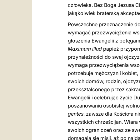
człowieka. Bez Boga Jezusa Ch
jakąkolwiek braterską akcepta
Powszechne przeznaczenie do 
wymagać przezwyciężenia wsze
głoszenia Ewangelii z potęgam
Maximum illud
papież przypom
przynależności do swej ojczyz
wymaga przezwyciężenia wszelki
potrzebuje mężczyzn i kobiet
swoich domów, rodzin, ojczyzn
przekształconego przez sakra
Ewangelii i celebrując życie 
poszanowaniu osobistej wolnośc
gentes
, zawsze dla Kościoła 
wszystkich chrześcijan. Wiara 
swoich ograniczeń oraz ze sw
domagają się misji, aż po najd