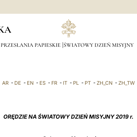
KA
 PRZESŁANIA PAPIESKIE
ŚWIATOWY DZIEŃ MISYJNY
AR
-
DE
-
EN
-
ES
-
FR
-
IT
-
PL
-
PT
-
ZH_CN
-
ZH_TW
ORĘDZIE NA ŚWIATOWY DZIEŃ MISYJNY 2019 r.