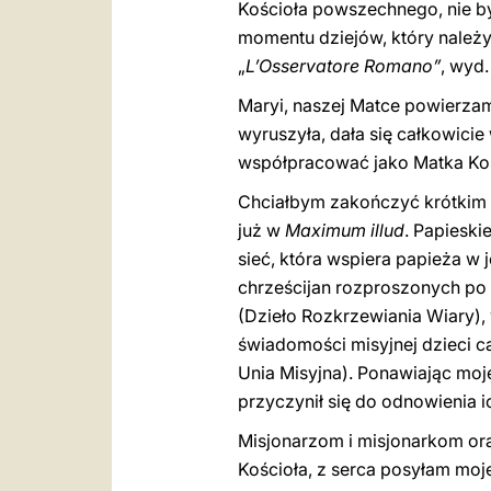
Kościoła powszechnego, nie by
momentu dziejów, który należy 
„
L’Osservatore Romano”
, wyd.
Maryi, naszej Matce powierza
wyruszyła, dała się całkowicie 
współpracować jako Matka Koś
Chciałbym zakończyć krótkim 
już w
Maximum illud
. Papieski
sieć, która wspiera papieża w 
chrześcijan rozproszonych po 
(Dzieło Rozkrzewiania Wiary),
świadomości misyjnej dzieci ca
Unia Misyjna). Ponawiając moje
przyczynił się do odnowienia i
Misjonarzom i misjonarkom ora
Kościoła, z serca posyłam moj