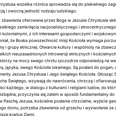
rystusa wszelka różnica sprowadza się do piekielnego zagr
cję i owocną jedność rodzaju ludzkiego.
zbawienia oferowane przez Boga w Jezusie Chrystusie skło
lkiego zamknięcia nacjonalistycznego i etnocentrycznego
i kolonialnymi, z ich interesami gospodarczymi i wojskowym
niał, że Boska powszechność misji Kościoła wymaga porzu
ny i grupy etnicznej. Otwarcie kultury i wspólnoty na zbaw
ch nieuzasadnionych introwersji etnicznych i kościelnych. 
, którzy na mocy swego chrztu szczodrze odpowiedzą na w
y, języka, swego Kościoła lokalnego. Są posłani do pogan, d
menty Jezusa Chrystusa i Jego świętego Kościoła. Głosząc
Ducha Świętego, wzywają do nawrócenia, chrzczą i ofiarowuj
i każdego, w dialogu z kulturami i religiami ludów, do któr
niezbędna, przyczynia się zatem w sposób fundamentalny do
w Paschę Jezusa, kościelne posłanie chrzcielne, wyjście geo
ego domu, potrzeba zbawienia od grzechu i wyzwolenie ze z
alsze krańce Ziemi.