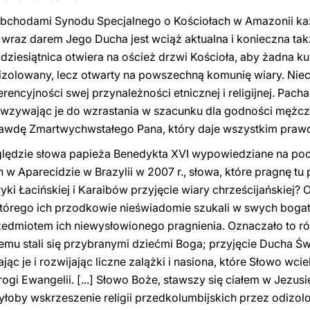
bchodami Synodu Specjalnego o Kościołach w Amazonii każe
raz darem Jego Ducha jest wciąż aktualna i konieczna także
iesiątnica otwiera na oścież drzwi Kościoła, aby żadna ku
dizolowany, lecz otwarty na powszechną komunię wiary. Niec
rencyjności swej przynależności etnicznej i religijnej. Pac
tur, wzywając je do wzrastania w szacunku dla godności mężcz
rawdę Zmartwychwstałego Pana, który daje wszystkim prawd
lędzie słowa papieża Benedykta XVI wypowiedziane na poc
w Aparecidzie w Brazylii w 2007 r., słowa, które pragnę tu 
i Łacińskiej i Karaibów przyjęcie wiary chrześcijańskiej? 
tórego ich przodkowie nieświadomie szukali w swych bogaty
rzedmiotem ich niewysłowionego pragnienia. Oznaczało to r
emu stali się przybranymi dziećmi Boga; przyjęcie Ducha Św
jąc je i rozwijając liczne zalążki i nasiona, które Słowo wci
i Ewangelii. [...] Słowo Boże, stawszy się ciałem w Jezusie
ą byłoby wskrzeszenie religii przedkolumbijskich przez odizo