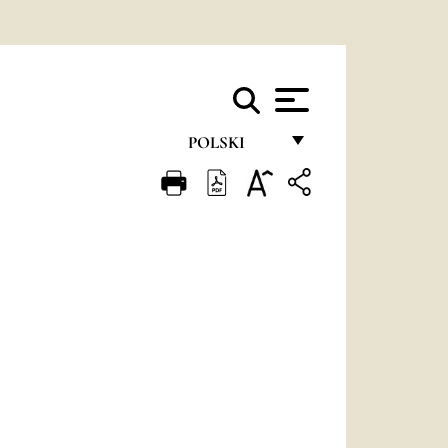
POLSKI
FRANÇAIS
ENGLISH
ITALIANO
PORTUGUÊS
ESPAÑOL
DEUTSCH
POLSKI