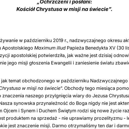
„Ochrzczeni i posłani:
Kościół Chrystusa w misji na świecie”.
eżywanie w październiku 2019 r., nadzwyczajnego okresu ak
tu Apostolskiego
Maximum illud
Papieża Benedykta XV (30 lis
ji apostolskiej potwierdziła, jak ważne jest dzisiaj odnowi
e jego misji głoszenia Ewangelii i zaniesienie światu zbawi
sam jak temat obchodzonego w październiku Nadzwyczajnego
 Chrystusa w misji na świecie
”. Obchody tego miesiąca pom
znaczenia naszego przylgnięcia wiary do Jezusa Chrystusa
 Nasza synowska przynależność do Boga nigdy nie jest akte
m Ojcem i Synem i Duchem Świętym rodzi się nowe życie ra
 jest produktem na sprzedaż - nie uprawiamy prozelityzmu -
kie jest znaczenie misji. Darmo otrzymaliśmy ten dar i darmo