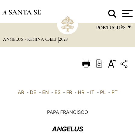
A
SANTA SÉ
PORTUGUÊS
ANGELUS - REGINA CÆLI
2023
FRANÇAIS
ENGLISH
ITALIANO
PORTUGUÊS
ESPAÑOL
AR
-
DE
-
EN
-
ES
-
FR
-
HR
-
IT
-
PL
-
PT
DEUTSCH
POLSKI
PAPA FRANCISCO
العربيّة
ANGELUS
中文