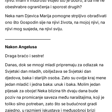
njivu
: imam li mudrosti vidjeti što je dobro, a da me ne
obeshrabre ograničenja i sporost drugih?
Neka nam Djevica Marija pomogne strpljivo obrađivati
ono što Gospodin sije na njivi života, na mojoj njivi, na
njivi mog susjeda, na njivi sviju.
__________________________
Nakon Angelusa
Draga braćo i sestre!
Danas, dok se mnogi mladi pripremaju za odlazak na
Svjetski dan mladih, obilježava se Svjetski dan
djedova, baka i starijih osoba. Zato su ovdje kraj mene
jedan mladić i jedna baka: unuk i baka. Molim jedan
pljesak za oboje! Neka blizina tih dvaju dana bude
poziv na promicanje saveza među naraštajima, koji je
toliko silno potreban, zato što se budućnost gradi
zajedno, u razmjeni iskustava i međusobnoj brizi