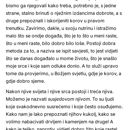
bismo ga njegovali kako treba, potrebno je, s jedne
strane, stalno brinuti o nježnim izdancima dobrote, a s
druge prepoznati i iskorijeniti korov u pravom
trenutku. Zavirimo, dakle, u svoju nutrinu i istražimo
malo što se ondje događa, što je to što u meni raste,
što u meni raste, bilo dobro bilo loše. Postoji dobra
metoda za to, a naziva se ispit savjesti, to jest vidjeti
što se danas događalo u mome životu, što je snašlo
moje srce i koje sam odluke donio. A to služi upravo
tome da provjerimo, u Božjem svjetlu, gdje je korov, a
gdje dobro sjeme.
Nakon njive svijeta i njive srca postoji i treća njiva.
Možemo je nazvati
susjedovom njivom
. To su ljudi
koje svakodnevno susrećemo i koje često osuđujemo.
Kako nam je lako prepoznati njihov kukolj, kako se
volimo nabacivati drvljem i kamenjem na druge! A
kako je teško, naprotiv, vidjeti dobro žito koje raste!