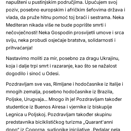
napušteni u pustinjskim područjima. Upućujem svoj
poziv, posebno europskim i afričkim šefovima država i
vlada, da pruže hitnu pomoć toj braći i sestrama. Neka
Mediteran nikada više ne bude poprište smrti i
nečovječnosti! Neka Gospodin prosvijetli umove i srca
sviju, neka probudi osjećaje bratstva, solidarnosti i
prihvaćanja!
Nastavimo moliti za mir, posebno za dragu Ukrajinu,
koja i dalje trpi smrt i razaranje, kao što se nažalost
dogodilo i sinoć u Odesi.
Pozdravljam sve vas, Rimljane i hodočasnike iz Italije i
mnogih zemalja, posebno hodočasnike iz Brazila,
Poljske, Urugvaja... Mnogo ih je! Pozdravljam također
studentice iz Buenos Airesa i vjernike iz biskupije
Legnica u Poljskoj. Pozdravljam također skupinu
predstavnika biciklističkog turizma „Quarant'anni
dopo“ iz Cogorna, sudionike inicijative „Pedalar pela