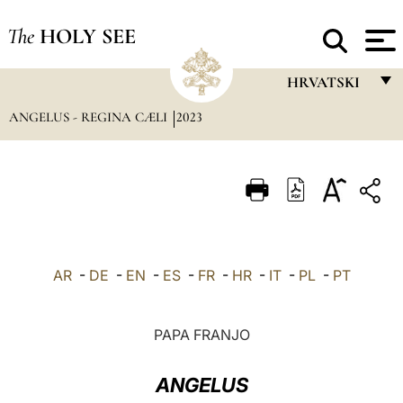
The
HOLY SEE
HRVATSKI
ANGELUS - REGINA CÆLI
2023
FRANÇAIS
ENGLISH
ITALIANO
PORTUGUÊS
ESPAÑOL
AR
-
DE
-
EN
-
ES
-
FR
-
HR
-
IT
-
PL
-
PT
DEUTSCH
POLSKI
PAPA FRANJO
العربيّة
ANGELUS
中文