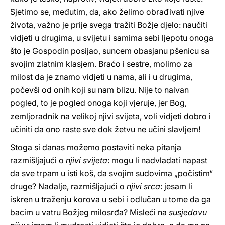
Sjetimo se, međutim, da, ako želimo obrađivati njive
života, važno je prije svega tražiti Božje djelo: naučiti
vidjeti u drugima, u svijetu i samima sebi ljepotu onoga
što je Gospodin posijao, suncem obasjanu pšenicu sa
svojim zlatnim klasjem. Braćo i sestre, molimo za
milost da je znamo vidjeti u nama, ali i u drugima,
počevši od onih koji su nam blizu. Nije to naivan
pogled, to je pogled onoga koji vjeruje, jer Bog,
zemljoradnik na velikoj njivi svijeta, voli vidjeti dobro i
učiniti da ono raste sve dok žetvu ne učini slavljem!
Stoga si danas možemo postaviti neka pitanja
razmišljajući o
njivi svijeta
: mogu li nadvladati napast
da sve trpam u isti koš, da svojim sudovima „počistim“
druge? Nadalje, razmišljajući o
njivi srca
: jesam li
iskren u traženju korova u sebi i odlučan u tome da ga
bacim u vatru Božjeg milosrđa? Misleći na
susjedovu