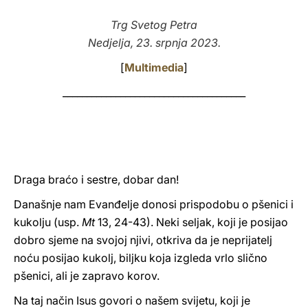
LATINE
Trg Svetog Petra
Nedjelja, 23. srpnja 2023.
[
Multimedia
]
______________________________________
Draga braćo i sestre, dobar dan!
Današnje nam Evanđelje donosi prispodobu o pšenici i
kukolju (usp.
Mt
13, 24-43). Neki seljak, koji je posijao
dobro sjeme na svojoj njivi, otkriva da je neprijatelj
noću posijao kukolj, biljku koja izgleda vrlo slično
pšenici, ali je zapravo korov.
Na taj način Isus govori o našem svijetu, koji je