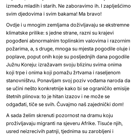
između mladih i starih. Ne zaboravimo ih. I zaplješćimo
svim djedovima i svim bakama! Ma bravo!
Ovdje i u mnogim zemljama doživljavaju se ekstremne
klimatske prilike: s jedne strane, razni su krajevi
pogođeni abnormalnim toplinskim valovima i razornim
požarima, a, s druge, mnoga su mjesta pogodile oluje i
poplave, poput onih koje su posljednjih dana pogodile
Južnu Koreju: izražavam svoju blizinu svima onima
koji trpe i onima koji pomažu žrtvama i raseljenom
stanovništvu. Ponavljam svoj poziv vođama naroda da
se učini nešto konkretnije kako bi se ograničilo emisije
štetnih plinova: to je hitan izazov i ne može se
odgađati, tiče se svih. Čuvajmo naš zajednički dom!
A sada želim skrenuti pozornost na dramu koju
proživljavaju migranti na sjeveru Afrike. Tisuće njih,
usred neizrecivih patnji, tjednima su zarobljeni i