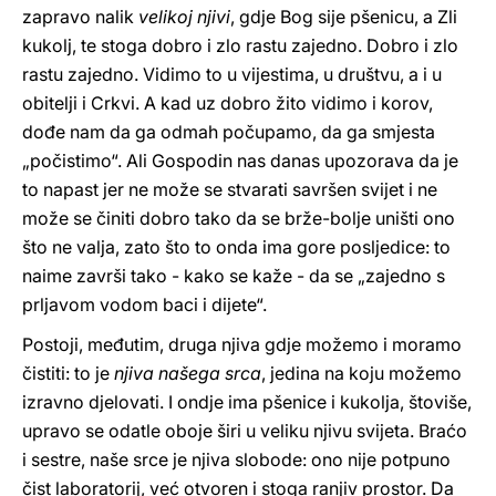
zapravo nalik
velikoj njivi
, gdje Bog sije pšenicu, a Zli
kukolj, te stoga dobro i zlo rastu zajedno. Dobro i zlo
rastu zajedno. Vidimo to u vijestima, u društvu, a i u
obitelji i Crkvi. A kad uz dobro žito vidimo i korov,
dođe nam da ga odmah počupamo, da ga smjesta
„počistimo“. Ali Gospodin nas danas upozorava da je
to napast jer ne može se stvarati savršen svijet i ne
može se činiti dobro tako da se brže-bolje uništi ono
što ne valja, zato što to onda ima gore posljedice: to
naime završi tako - kako se kaže - da se „zajedno s
prljavom vodom baci i dijete“.
Postoji, međutim, druga njiva gdje možemo i moramo
čistiti: to je
njiva našega srca
, jedina na koju možemo
izravno djelovati. I ondje ima pšenice i kukolja, štoviše,
upravo se odatle oboje širi u veliku njivu svijeta. Braćo
i sestre, naše srce je njiva slobode: ono nije potpuno
čist laboratorij, već otvoren i stoga ranjiv prostor. Da