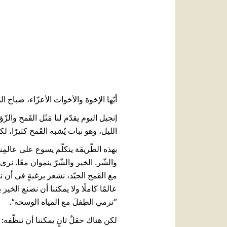
أيّها الإخوة والأخوات الأعزّاء، صباح ال
الليل، وهو نبات يُشبه القَمح كثيرًا، لكنّه
بهذه الطّريقة يتكلّم يسوع على عالمِنا،
والشّر. الخير والشّرّ ينموان معًا. ن
مع القَمح الجيّد، نشعر برغبةٍ في أن نق
عالمًا كاملًا ولا يمكننا أن نصنع الخير
”ترمي الطِفلَ مع المياه الوسخة“.
لكن هناك حقلٌ ثانٍ يمكننا أن ننظّفه: إ