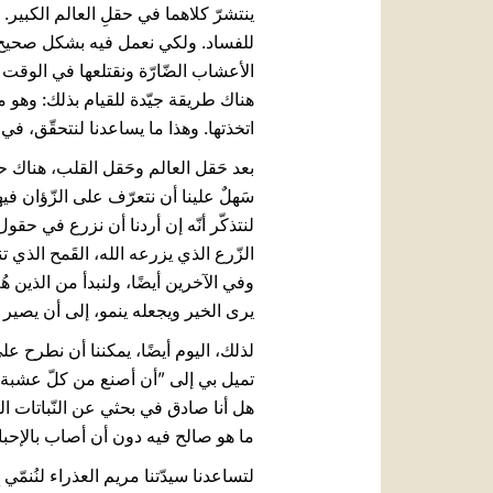
ينتشرّ كلاهما في حقلِ العالم الكبير. أ
للفساد. ولكي نعمل فيه بشكل صحيح، عل
الأعشاب الضّارّة ونقتلعها في الوقت ا
هناك طريقة جيّدة للقيام بذلك: وهو م
اتخذتها. وهذا ما يساعدنا لنتحقّق، في 
بعد حَقل العالم وحَقل القلب، هناك حق
سَهلٌ علينا أن نتعرّف على الزّؤان فيه
لنتذكّر أنّه إن أردنا أن نزرع في حقو
الزّرع الذي يزرعه الله، القَمح الذي ت
وفي الآخرين أيضًا، ولنبدأ من الذين هُ
يرى الخير ويجعله ينمو، إلى أن يصير ا
لذلك، اليوم أيضًا، يمكننا أن نطرح ع
تميل بي إلى ”أن أصنع من كلّ عشبة ح
هل أنا صادق في بحثي عن النّباتات الض
ما هو صالح فيه دون أن أصاب بالإحب
لتساعدنا سيدّتنا مريم العذراء لنُنم