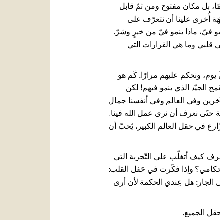
َّمًا، بل مكان مفتوح ومن ثمّ قابل
َة أُخرى علينا أن نتعرّف على
 فيّ، ماذا ينمو فيّ من خيرٍ وشرّ.
في قلبي وما هي القرارات التي
يوم، ونحكم عليهم مرارًا. كَم هو
َمح الجيّد الذي ينمو فيهم! لكن
الآخرين وفي العالم وفي أنفسنا جمال
عمة حتّى نعرف أن نرى عمل الله فينا،
زّارع في حقل العالم الكبير، يُحبّ أن
عرف كيف أتغلّب على التّجربة التي
حكامي؟ وإذا فكّرت في حَقل القلب:
قل الجار: هل عِندي الحكمة لأن أرى
حقل الجميع.