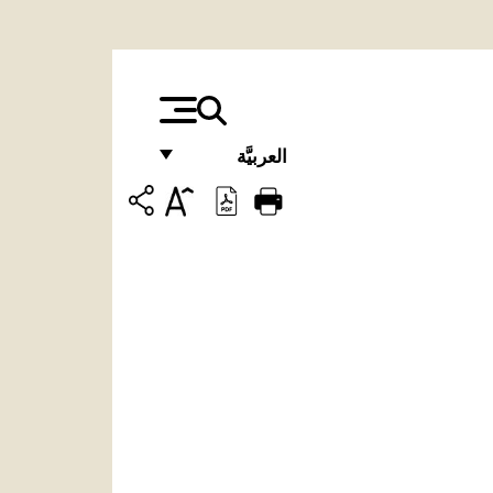
العربيَّة
FRANÇAIS
ENGLISH
ITALIANO
PORTUGUÊS
ESPAÑOL
DEUTSCH
POLSKI