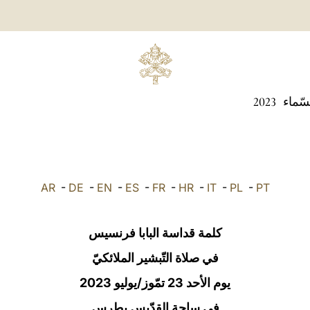
سّماء
2023
AR
-
DE
-
EN
-
ES
-
FR
-
HR
-
IT
-
PL
-
PT
كلمة قداسة البابا فرنسيس
في صلاة التّبشير الملائكيّ
يوم الأحد 23 تمّوز/يوليو 2023
في ساحة القدّيس بطرس