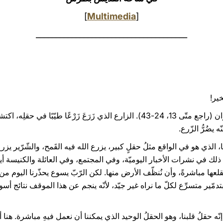
]
Multimedia
[
______________________________________
خير!
إنجيل اليوم يقدّم لنا مَثَل القَمح والزّؤان (راجع متّى 13، 24-43). الزارع الذي زَرَعَ ز
 يضُرُّ الزّرع.
 الذي هو في الواقع مثلُ حقلٍ كبير، يزرع الله فيه القَمح، والشّرّير يزرع ا
رى ذلك في نشرات الأخبار اليوميّة، وفي المجتمع، وفي العائلة والكنيسة أي
لعها مباشرةً، وأن نُنظّف الأرض منها. لكن الرّبّ يسوع يحذّرنا اليوم من هذ
 بتدمّير متسرِّع لكلّ ما نراه غير جيّد، لأنّه ينجم عن هذا الموقف نتائج أسو
نّه حقلُ قلبنا، وهو الحقلُ الوحيد الذي يمكننا أن نعمل فيهِ مباشرة. هنا أ