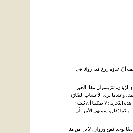
العربيّة
中文
LATINE
َرْعًا طيّبًا في حقلِه، اكتشف أنّ عدوَّه زرع فيه زؤانًا في
لزّؤان. ثمّ ينموان معًا، الخير
ضًا. وعندما نرى الأعشاب الضّارّة
ه التّجربة: لا يمكننا أن نُنشِئَ
أ: وكما يُقال، سينتهي الأمر بأن
يضًا يوجد قَمح وزؤان، لا بل من هنا