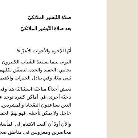
صلاة التّبشير الملائكيّ
بعد صلاة التّبشير الملائكيّ
أيّها الإخوة والأخوات الأعزّاء!
اليوم، بينما يستعدّ الشّباب الكثيرون 
بجانبي: الحفيد والجدة. لنصفّق لكليهم
يُبنى معًا، وفي تبادل الخبرات والاهتم
نعيش أحداثًا مناخيّة استثنائيّة هنا وف
ناحيّة أخرى، في أماكن كثيرة توجد عو
الذين يساعدون الضّحايا والمشردين. ومن
عاجل ولا يمكن تأجيله، فهو يهمّ الجميع
والآن أودّ أن ألفت الانتباه إلى المأ
محاصرين ومعزولين في مناطق صحراويّة