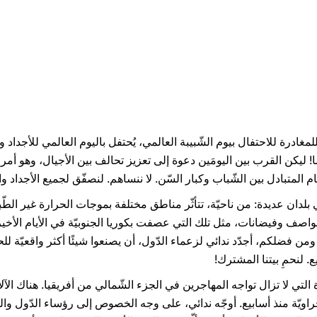
للمغادرة للاحتفال بيوم الشّبيبة العالمي، يُحتفل باليوم العالمي للأجداد
ا! ليكن القرب بين اليومَين دعوة إلى تعزيز تحالف بين الأجيال، وهو أمر ت
ام المتبادل بين الشّباب وكبار السّن. لا ننساهم. لنصفّق لجميع الأجداد وا
ي بلدان عديدة: من ناحيّة، تتأثّر مناطق مختلفة بموجات الحرارة غير الطّبي
اصف وفيضانات، مثل تلك التي عصفت بكوريا الجنوبيّة في الأيام الأخيرة
 فضلكم، أجدّد ندائي لزعماء الدّول، أن يصنعوا شيئًا أكثر واقعيّة للحدّ من
. لنحمِ بيتنا المشترك!
ساة التي لا تزال تواجه المهاجرين في الجزء الشّمالي من أفريقيا. هناك ا
 منذ أسابيع. أوجّه ندائي، على وجه الخصوص إلى رؤساء الدّول والحكو