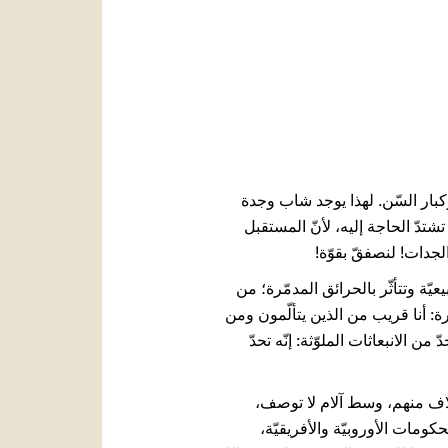
 وكبار السّن. لهذا يوجد شاب وجدة
شتدّ الحاجة إليه، لأنّ المستقبل
لجدات! لنصفقّ بقوّة!
عيّة وتتأثّر بالحرائق المدمّرة؛ من
: أنا قريب من الذين يتألّمون ومن
 الانبعاثات الملوّثة: إنّه تحدّ
لآلاف منهم، وسط آلام لا توصف،
مات الأوروبيّة والأفريقيّة،