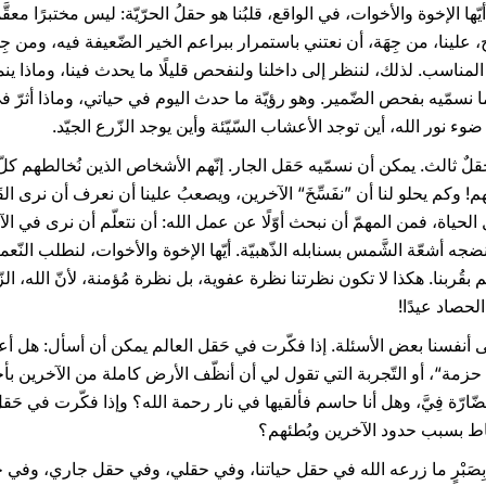
يّها الإخوة والأخوات، في الواقع، قلبُنا هو حقلُ الحرّيّة: ليس مختبرًا معق
ينا، من جِهَة، أن نعتني باستمرار ببراعم الخير الضّعيفة فيه، ومن جِه
لمناسب. لذلك، لننظر إلى داخلنا ولنفحص قليلًا ما يحدث فينا، وماذا ينمو
ا نسمّيه بفحص الضّمير. وهو رؤيّة ما حدث اليوم في حياتي، وماذا أثرّ 
ضوء نور الله، أين توجد الأعشاب السّيّئة وأين يوجد الزّرع الجيّد.
لٌ ثالث. يمكن أن نسمّيه حَقل الجار. إنّهم الأشخاص الذين نُخالطهم كلّ 
م! وكم يحلو لنا أن ”نفَسِّخَ“ الآخرين، ويصعبُ علينا أن نعرف أن نرى الق
ل الحياة، فمن المهمّ أن نبحث أوّلًا عن عمل الله: أن نتعلّم أن نرى في 
نضجه أشعّة الشَّمس بسنابله الذّهبيّة. أيّها الإخوة والأخوات، لنطلب النّ
م بقُربنا. هكذا لا تكون نظرتنا نظرة عفوية، بل نظرة مُؤمنة، لأنّ الله، ال
لحصاد عيدًا!
لى أنفسنا بعض الأسئلة. إذا فكّرت في حَقل العالم يمكن أن أسأل: هل أ
زمة“، أو التّجربة التي تقول لي أن أنظّف الأرض كاملة من الآخرين بأ
ّارّة فِيَّ، وهل أنا حاسم فألقيها في نار رحمة الله؟ وإذا فكّرت في حَ
اط بسبب حدود الآخرين وبُطئهم؟
ّي بِصَبْرٍ ما زرعه الله في حقل حياتنا، وفي حقلي، وفي حقل جاري، وفي 