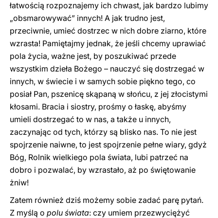
łatwością rozpoznajemy ich chwast, jak bardzo lubimy
„obsmarowywać” innych! A jak trudno jest,
przeciwnie, umieć dostrzec w nich dobre ziarno, które
wzrasta! Pamiętajmy jednak, że jeśli chcemy uprawiać
pola życia, ważne jest, by poszukiwać przede
wszystkim dzieła Bożego – nauczyć się dostrzegać w
innych, w świecie i w samych sobie piękno tego, co
posiał Pan, pszenicę skąpaną w słońcu, z jej złocistymi
kłosami. Bracia i siostry, prośmy o łaskę, abyśmy
umieli dostrzegać to w nas, a także u innych,
zaczynając od tych, którzy są blisko nas. To nie jest
spojrzenie naiwne, to jest spojrzenie pełne wiary, gdyż
Bóg, Rolnik wielkiego pola świata, lubi patrzeć na
dobro i pozwalać, by wzrastało, aż po świętowanie
żniw!
Zatem również dziś możemy sobie zadać parę pytań.
Z myślą o
polu świata
: czy umiem przezwyciężyć