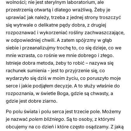
wolności; nie jest sterylnym laboratorium, ale
przestrzenią otwartą i dlatego wrażliwą. Żeby je
uprawiać jak należy, trzeba z jednej strony troszczyć
się wytrwale o delikatne pędy dobra, z drugiej
rozpoznawać i wykorzeniać rośliny zachwaszczające,
w odpowiedniej chwili. A zatem spójrzmy w głąb
siebie i przeanalizujmy trochę to, co się dzieje, co we
mnie wzrasta, co rośnie we mnie dobrego i złego.
Istnieje dobra metoda, żeby to robić – nazywa się
rachunek sumienia - jest to przyjrzenie się, co
wydarzyło się dziś w moim życiu, co poruszyło moje
serce i jakie podjąłem decyzje. A to służy właśnie do
rozpoznania, w świetle Boga, gdzie są chwasty, a
gdzie jest dobre ziarno.
Po polu świata i polu serca jest trzecie pole. Możemy
je nazwać
polem bliźniego
. Są to osoby, z którymi
obcujemy na co dzień i które często osądzamy. Z jaką