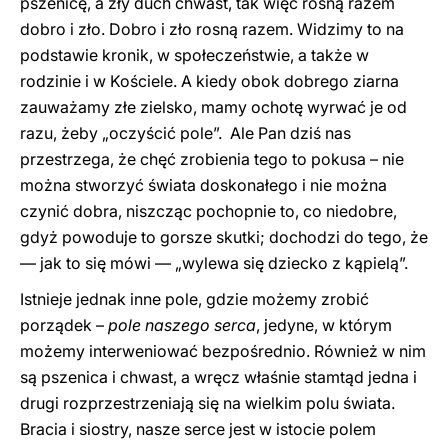
pszenicę, a zły duch chwast, tak więc rosną razem
dobro i zło. Dobro i zło rosną razem. Widzimy to na
podstawie kronik, w społeczeństwie, a także w
rodzinie i w Kościele. A kiedy obok dobrego ziarna
zauważamy złe zielsko, mamy ochotę wyrwać je od
razu, żeby „oczyścić pole”. Ale Pan dziś nas
przestrzega, że chęć zrobienia tego to pokusa – nie
można stworzyć świata doskonałego i nie można
czynić dobra, niszcząc pochopnie to, co niedobre,
gdyż powoduje to gorsze skutki; dochodzi do tego, że
— jak to się mówi — „wylewa się dziecko z kąpielą”.
Istnieje jednak inne pole, gdzie możemy zrobić
porządek –
pole naszego serca
, jedyne, w którym
możemy interweniować bezpośrednio. Również w nim
są pszenica i chwast, a wręcz właśnie stamtąd jedna i
drugi rozprzestrzeniają się na wielkim polu świata.
Bracia i siostry, nasze serce jest w istocie polem