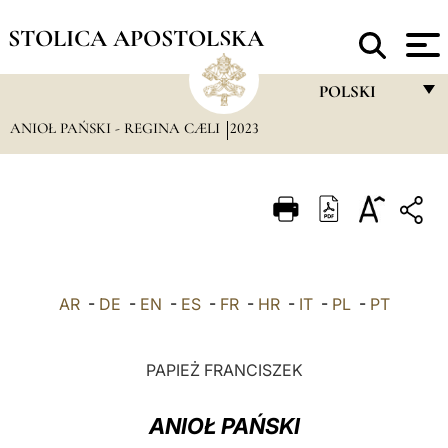
STOLICA APOSTOLSKA
POLSKI
ANIOŁ PAŃSKI - REGINA CÆLI
2023
FRANÇAIS
ENGLISH
ITALIANO
PORTUGUÊS
ESPAÑOL
AR
-
DE
-
EN
-
ES
-
FR
-
HR
-
IT
-
PL
-
PT
DEUTSCH
POLSKI
PAPIEŻ FRANCISZEK
العربيّة
ANIOŁ PAŃSKI
中文