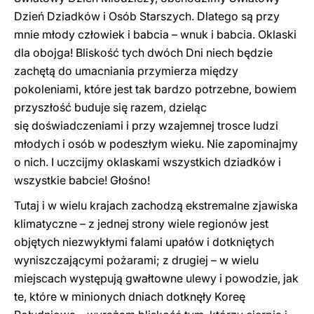
Dzień Dziadków i Osób Starszych. Dlatego są przy
mnie młody człowiek i babcia – wnuk i babcia. Oklaski
dla obojga! Bliskość tych dwóch Dni niech będzie
zachętą do umacniania przymierza między
pokoleniami, które jest tak bardzo potrzebne, bowiem
przyszłość buduje się razem, dzieląc
się doświadczeniami i przy wzajemnej trosce ludzi
młodych i osób w podeszłym wieku. Nie zapominajmy
o nich. I uczcijmy oklaskami wszystkich dziadków i
wszystkie babcie! Głośno!
Tutaj i w wielu krajach zachodzą ekstremalne zjawiska
klimatyczne – z jednej strony wiele regionów jest
objętych niezwykłymi falami upałów i dotkniętych
wyniszczającymi pożarami; z drugiej – w wielu
miejscach występują gwałtowne ulewy i powodzie, jak
te, które w minionych dniach dotknęły Koreę