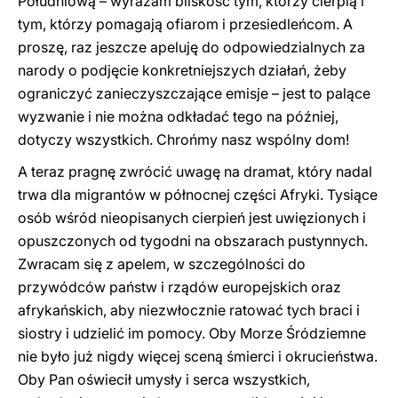
Południową – wyrażam bliskość tym, którzy cierpią i
tym, którzy pomagają ofiarom i przesiedleńcom. A
proszę, raz jeszcze apeluję do odpowiedzialnych za
narody o podjęcie konkretniejszych działań, żeby
ograniczyć zanieczyszczające emisje – jest to palące
wyzwanie i nie można odkładać tego na później,
dotyczy wszystkich. Chrońmy nasz wspólny dom!
A teraz pragnę zwrócić uwagę na dramat, który nadal
trwa dla migrantów w północnej części Afryki. Tysiące
osób wśród nieopisanych cierpień jest uwięzionych i
opuszczonych od tygodni na obszarach pustynnych.
Zwracam się z apelem, w szczególności do
przywódców państw i rządów europejskich oraz
afrykańskich, aby niezwłocznie ratować tych braci i
siostry i udzielić im pomocy. Oby Morze Śródziemne
nie było już nigdy więcej sceną śmierci i okrucieństwa.
Oby Pan oświecił umysły i serca wszystkich,