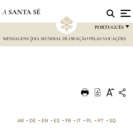
A
SANTA SÉ
PORTUGUÊS
MENSAGENS
DIA MUNDIAL DE ORAÇÃO PELAS VOCAÇÕES
FRANÇAIS
ENGLISH
ITALIANO
PORTUGUÊS
ESPAÑOL
DEUTSCH
POLSKI
العربيّة
AR
-
DE
-
EN
-
ES
-
FR
-
IT
-
PL
-
PT
-
SQ
中文