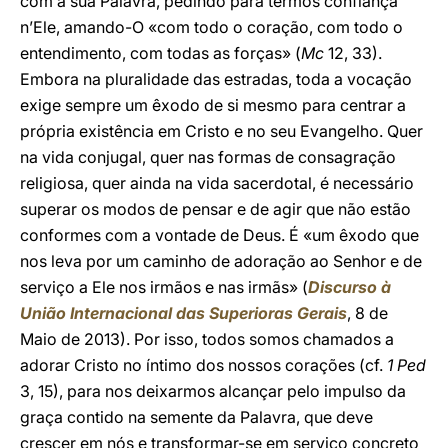
com a sua Palavra, pedindo para termos confiança
n’Ele, amando-O «com todo o coração, com todo o
entendimento, com todas as forças» (
Mc
12, 33).
Embora na pluralidade das estradas, toda a vocação
exige sempre um êxodo de si mesmo para centrar a
própria existência em Cristo e no seu Evangelho. Quer
na vida conjugal, quer nas formas de consagração
religiosa, quer ainda na vida sacerdotal, é necessário
superar os modos de pensar e de agir que não estão
conformes com a vontade de Deus. É «um êxodo que
nos leva por um caminho de adoração ao Senhor e de
serviço a Ele nos irmãos e nas irmãs» (
Discurso à
União Internacional das Superioras Gerais
, 8 de
Maio de 2013). Por isso, todos somos chamados a
adorar Cristo no íntimo dos nossos corações (cf.
1 Ped
3, 15), para nos deixarmos alcançar pelo impulso da
graça contido na semente da Palavra, que deve
crescer em nós e transformar-se em serviço concreto