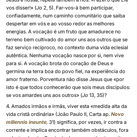
vos disser!» (
Jo
2, 5). Far-vos-á bem participar,
confiadamente, num caminho comunitário que saiba
despertar em vós e ao vosso redor as melhores
energias. A vocação é um fruto que amadurece no
terreno bem cultivado do amor uns aos outros que se
faz serviço recíproco, no contexto duma vida eclesial
autêntica. Nenhuma vocação nasce por si, nem vive
para si. A vocação brota do coração de Deus e
germina na terra boa do povo fiel, na experiência do
amor fraterno. Porventura não disse Jesus que «por
isto é que todos conhecerão que sois meus discípulos:
se vos amardes uns aos outros» (
Jo
13, 35)?
4. Amados irmãos e irmãs, viver esta «medida alta da
vida cristã ordinária» (João Paulo II, Carta ap.
Novo
millennio ineunte
,
31) significa, por vezes, ir contra a
corrente e implica encontrar também obstáculos, fora