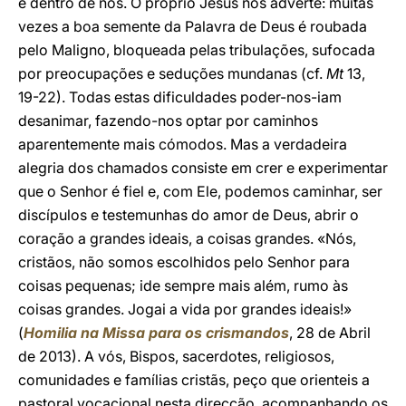
e dentro de nós. O próprio Jesus nos adverte: muitas
vezes a boa semente da Palavra de Deus é roubada
pelo Maligno, bloqueada pelas tribulações, sufocada
por preocupações e seduções mundanas (cf.
Mt
13,
19-22). Todas estas dificuldades poder-nos-iam
desanimar, fazendo-nos optar por caminhos
aparentemente mais cómodos. Mas a verdadeira
alegria dos chamados consiste em crer e experimentar
que o Senhor é fiel e, com Ele, podemos caminhar, ser
discípulos e testemunhas do amor de Deus, abrir o
coração a grandes ideais, a coisas grandes. «Nós,
cristãos, não somos escolhidos pelo Senhor para
coisas pequenas; ide sempre mais além, rumo às
coisas grandes. Jogai a vida por grandes ideais!»
(
Homilia na Missa para os crismandos
, 28 de Abril
de 2013). A vós, Bispos, sacerdotes, religiosos,
comunidades e famílias cristãs, peço que orienteis a
pastoral vocacional nesta direcção, acompanhando os