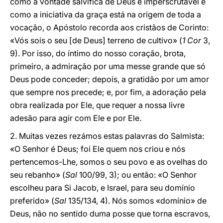
como a vontade salvífica de Deus é imperscrutável e
como a iniciativa da graça está na origem de toda a
vocação, o Apóstolo recorda aos cristãos de Corinto:
«Vós sois o seu [de Deus] terreno de cultivo» (
1 Cor
3,
9). Por isso, do íntimo do nosso coração, brota,
primeiro, a admiração por uma messe grande que só
Deus pode conceder; depois, a gratidão por um amor
que sempre nos precede; e, por fim, a adoração pela
obra realizada por Ele, que requer a nossa livre
adesão para agir com Ele e por Ele.
2. Muitas vezes rezámos estas palavras do Salmista:
«O Senhor é Deus; foi Ele quem nos criou e nós
pertencemos-Lhe, somos o seu povo e as ovelhas do
seu rebanho» (
Sal
100/99, 3); ou então: «O Senhor
escolheu para Si Jacob, e Israel, para seu domínio
preferido» (
Sal
135/134, 4). Nós somos «domínio» de
Deus, não no sentido duma posse que torna escravos,