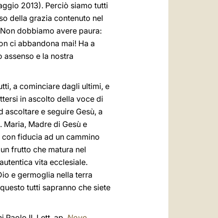
ggio 2013). Perciò siamo tutti
lso della grazia contenuto nel
o. Non dobbiamo avere paura:
 Non ci abbandona mai! Ha a
ro assenso e la nostra
ti, a cominciare dagli ultimi, e
tersi in ascolto della voce di
d ascoltare e seguire Gesù, a
. Maria, Madre di Gesù e
e con fiducia ad un cammino
 un frutto che matura nel
utentica vita ecclesiale.
io e germoglia nella terra
questo tutti sapranno che siete
i Paolo II, Lett. ap.
Novo