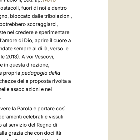
stacoli, fuori di noi e dentro
no, bloccato dalle tribolazioni,
à potrebbero scoraggiarci,
ste nel credere e sperimentare
’amore di Dio, aprire il cuore a
ndate sempre al di là, verso le
ile 2013). A voi Vescovi,
le in questa direzione,
 e propria
pedagogia della
cchezze della proposta rivolta a
nelle associazioni e nei
.
vere la Parola e portare così
acramenti celebrati e vissuti
io al servizio del Regno di
alla grazia che con docilità