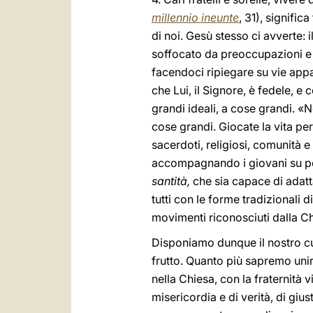
millennio ineunte
, 31), signifi
di noi. Gesù stesso ci avverte: 
soffocato da preoccupazioni e
facendoci ripiegare su vie app
che Lui, il Signore, è fedele, e
grandi ideali, a cose grandi. «N
cose grandi. Giocate la vita per 
sacerdoti, religiosi, comunità e
accompagnando i giovani su per
santità,
che sia capace di adatt
tutti con le forme tradizionali 
movimenti riconosciuti dalla Ch
Disponiamo dunque il nostro cu
frutto. Quanto più sapremo unirc
nella Chiesa, con la fraternità 
misericordia e di verità, di giu