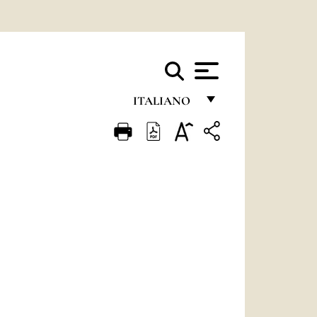
ITALIANO
FRANÇAIS
ENGLISH
ITALIANO
PORTUGUÊS
ESPAÑOL
DEUTSCH
POLSKI