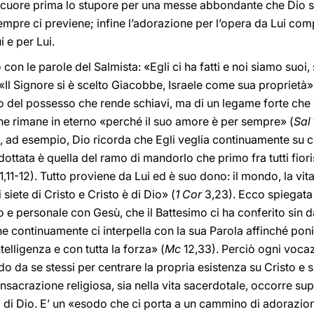
o cuore prima lo stupore per una messe abbondante che Dio so
mpre ci previene; infine l’adorazione per l’opera da Lui comp
 e per Lui.
con le parole del Salmista: «Egli ci ha fatti e noi siamo suo
«Il Signore si è scelto Giacobbe, Israele come sua proprietà»
o del possesso che rende schiavi, ma di un legame forte che ci
he rimane in eterno «perché il suo amore è per sempre» (
Sal
ad esempio, Dio ricorda che Egli veglia continuamente su cia
dottata è quella del ramo di mandorlo che primo fra tutti fior
1,11-12). Tutto proviene da Lui ed è suo dono: il mondo, la vita, 
siete di Cristo e Cristo è di Dio» (
1 Cor
3,23). Ecco spiegata
o e personale con Gesù, che il Battesimo ci ha conferito sin dal
he continuamente ci interpella con la sua Parola affinché pon
ntelligenza e con tutta la forza» (
Mc
12,33). Perciò ogni vocazi
o da se stessi per centrare la propria esistenza su Cristo e su
onsacrazione religiosa, sia nella vita sacerdotale, occorre sup
 di Dio. E’ un «esodo che ci porta a un cammino di adorazione