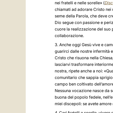
nei fratelli e nelle sorelle» (
Disc
chiamati ad adorare Cristo nei 
seme della Parola, che deve cr
Dio segue con passione e perizi
cuore la realizzazione del suo p
collaborazione.
3. Anche oggi Gesù vive e cammin
guarirci dalle nostre infermità 
Cristo che risuona nella Chiesa
lasciarvi trasformare interiorm
nostra, ripete anche a noi: «Qual
comunitario che sappia sprigion
campo ben coltivato dell’amore 
Nessuna vocazione nasce da sé 
buona del popolo fedele, nell’e
miei discepoli: se avete amore gl
4. Cari fratelli e sorelle, viver