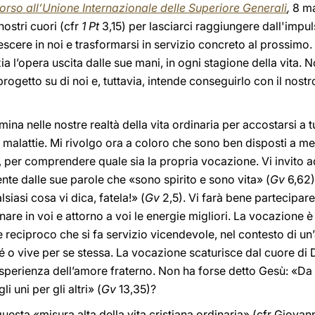
orso all’Unione Internazionale delle Superiore Generali
,
8 ma
nostri cuori (cfr
1 Pt
3,15) per lasciarci raggiungere dall'impu
escere in noi e trasformarsi in servizio concreto al prossim
a l’opera uscita dalle sue mani, in ogni stagione della vita.
rogetto su di noi e, tuttavia, intende conseguirlo con il nost
a nelle nostre realtà della vita ordinaria per accostarsi a tut
e malattie. Mi rivolgo ora a coloro che sono ben disposti a met
, per comprendere quale sia la propria vocazione. Vi invito a
ente dalle sue parole che «sono spirito e sono vita» (
Gv
6,62)
siasi cosa vi dica, fatela!» (
Gv
2,5). Vi farà bene partecipar
are in voi e attorno a voi le energie migliori. La vocazione è
reciproco che si fa servizio vicendevole, nel contesto di un’a
o vive per se stessa. La vocazione scaturisce dal cuore di D
sperienza dell’amore fraterno. Non ha forse detto Gesù: «Da 
i uni per gli altri» (
Gv
13,35)?
e questa «misura alta della vita cristiana ordinaria» (cfr Giovann