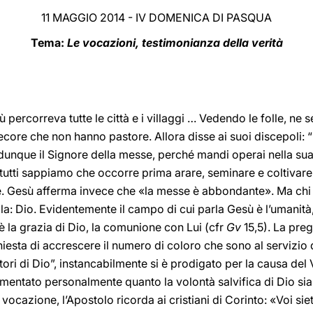
11 MAGGIO 2014 - IV DOMENICA DI PASQUA
Tema:
Le vocazioni, testimonianza della verità
 percorreva tutte le città e i villaggi … Vedendo le folle, ne
ecore che non hanno pastore. Allora disse ai suoi discepoli
 dunque il Signore della messe, perché mandi operai nella su
tutti sappiamo che occorre prima arare, seminare e coltivare
Gesù afferma invece che «la messe è abbondante». Ma chi ha
la: Dio. Evidentemente il campo di cui parla Gesù è l’umanità,
è la grazia di Dio, la comunione con Lui (cfr
Gv
15,5). La pre
hiesta di accrescere il numero di coloro che sono al servizio
tori di Dio”, instancabilmente si è prodigato per la causa del
entato personalmente quanto la volontà salvifica di Dio sia i
i vocazione, l’Apostolo ricorda ai cristiani di Corinto: «Voi si