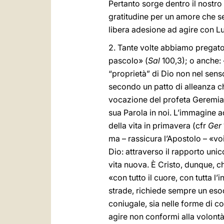
Pertanto sorge dentro il nostr
gratitudine per un amore che se
libera adesione ad agire con Lui
2. Tante volte abbiamo pregato 
pascolo» (
Sal
100,3); o anche: 
“proprietà” di Dio non nel sens
secondo un patto di alleanza c
vocazione del profeta Geremia, 
sua Parola in noi. L’immagine a
della vita in primavera (cfr
Ger
ma – rassicura l’Apostolo – «voi 
Dio: attraverso il rapporto unic
vita nuova. È Cristo, dunque, c
«con tutto il cuore, con tutta l’i
strade, richiede sempre un esod
coniugale, sia nelle forme di c
agire non conformi alla volontà