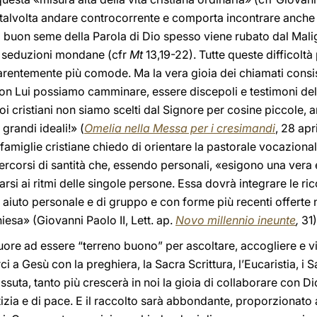
ca talvolta andare controcorrente e comporta incontrare anche o
il buon seme della Parola di Dio spesso viene rubato dal Malig
 seduzioni mondane (cfr
Mt
13,19-22). Tutte queste difficolt
arentemente più comode. Ma la vera gioia dei chiamati consi
 con Lui possiamo camminare, essere discepoli e testimoni dell
oi cristiani non siamo scelti dal Signore per cosine piccole, a
grandi ideali!» (
Omelia nella Messa per i cresimandi
, 28 apr
 famiglie cristiane chiedo di orientare la pastorale vocaziona
corsi di santità che, essendo personali, «esigono una vera
arsi ai ritmi delle singole persone. Essa dovrà integrare le ri
di aiuto personale e di gruppo e con forme più recenti offerte 
iesa» (Giovanni Paolo II,
Lett. ap.
Novo millennio ineunte
,
31)
ore ad essere “terreno buono” per ascoltare, accogliere e vi
i a Gesù con la preghiera, la Sacra Scrittura, l’Eucaristia, i S
vissuta, tanto più crescerà in noi la gioia di collaborare con D
stizia e di pace. E il raccolto sarà abbondante, proporzionato 