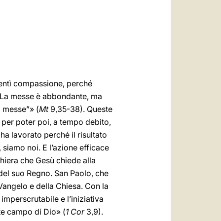
العربيّة
中文
LATINE
 sentì compassione, perché
: “La messe è abbondante, ma
a messe”» (
Mt
9,35-38). Queste
 per poter poi, a tempo debito,
 lavorato perché il risultato
 siamo noi. E l’azione efficace
ghiera che Gesù chiede alla
 del suo Regno. San Paolo, che
 Vangelo e della Chiesa. Con la
mperscrutabile e l’iniziativa
ete campo di Dio» (
1 Cor
3,9).