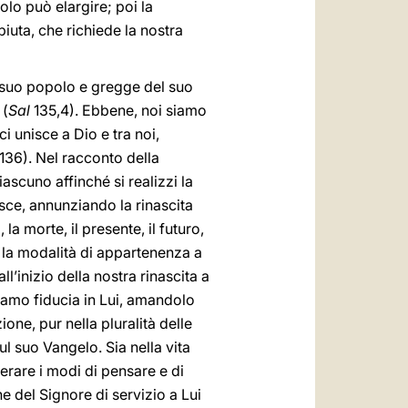
lo può elargire; poi la
iuta, che richiede la nostra
i, suo popolo e gregge del suo
 (
Sal
135,4). Ebbene, noi siamo
 unisce a Dio e tra noi,
136). Nel racconto della
scuno affinché si realizzi la
isce, annunziando la rinascita
la morte, il presente, il futuro,
 la modalità di appartenenza a
l’inizio della nostra rinascita a
iamo fiducia in Lui, amandolo
one, pur nella pluralità delle
l suo Vangelo. Sia nella vita
erare i modi di pensare e di
 del Signore di servizio a Lui