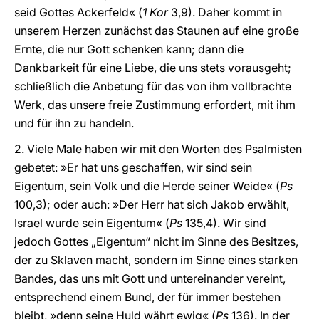
seid Gottes Ackerfeld« (
1 Kor
3,9). Daher kommt in
unserem Herzen zunächst das Staunen auf eine große
Ernte, die nur Gott schenken kann; dann die
Dankbarkeit für eine Liebe, die uns stets vorausgeht;
schließlich die Anbetung für das von ihm vollbrachte
Werk, das unsere freie Zustimmung erfordert, mit ihm
und für ihn zu handeln.
2. Viele Male haben wir mit den Worten des Psalmisten
gebetet: »Er hat uns geschaffen, wir sind sein
Eigentum, sein Volk und die Herde seiner Weide« (
Ps
100,3); oder auch: »Der Herr hat sich Jakob erwählt,
Israel wurde sein Eigentum« (
Ps
135,4). Wir sind
jedoch Gottes „Eigentum“ nicht im Sinne des Besitzes,
der zu Sklaven macht, sondern im Sinne eines starken
Bandes, das uns mit Gott und untereinander vereint,
entsprechend einem Bund, der für immer bestehen
bleibt, »denn seine Huld währt ewig« (
Ps
136). In der