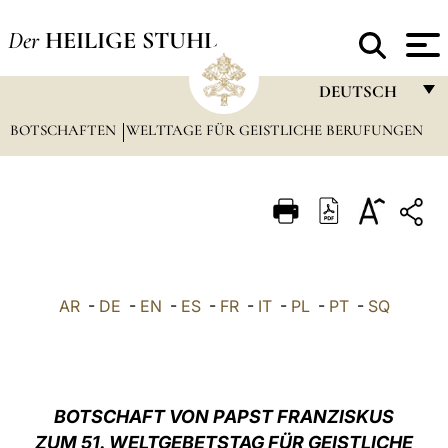
Der
HEILIGE STUHL
DEUTSCH
BOTSCHAFTEN
WELTTAGE FÜR GEISTLICHE BERUFUNGEN
FRANÇAIS
ENGLISH
ITALIANO
PORTUGUÊS
ESPAÑOL
AR
-
DE
-
EN
-
ES
-
FR
-
IT
-
PL
-
PT
-
SQ
DEUTSCH
POLSKI
العربيّة
BOTSCHAFT VON PAPST FRANZISKUS
ZUM 51. WELTGEBETSTAG FÜR GEISTLICHE
中文