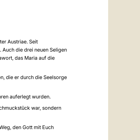
العربيّة
中文
LATINE
r Austriae. Seit
m. Auch die drei neuen Seligen
awort, das Maria auf die
n, die er durch die Seelsorge
hren auferlegt wurden.
n Schmuckstück war, sondern
 Weg, den Gott mit Euch