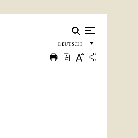
DEUTSCH
FRANÇAIS
ENGLISH
ITALIANO
PORTUGUÊS
ESPAÑOL
DEUTSCH
POLSKI