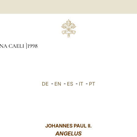
INA CAELI
1998
DE
-
EN
-
ES
-
IT
-
PT
JOHANNES PAUL II.
ANGELUS