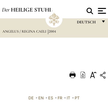
Der
HEILIGE STUHL
DEUTSCH
ANGELUS / REGINA CAELI
2004
FRANÇAIS
ENGLISH
ITALIANO
PORTUGUÊS
ESPAÑOL
DEUTSCH
POLSKI
العربيّة
DE
-
EN
-
ES
-
FR
-
IT
-
PT
中文