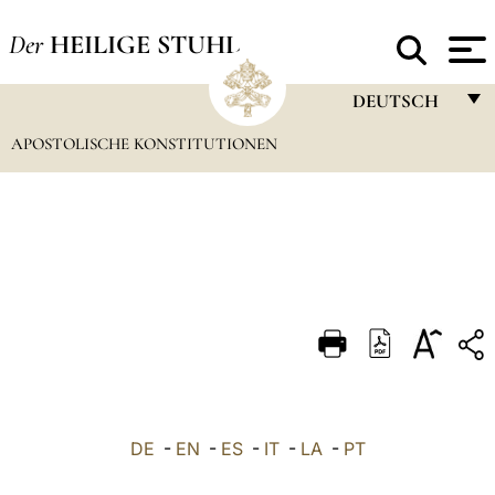
Der
HEILIGE STUHL
DEUTSCH
APOSTOLISCHE KONSTITUTIONEN
FRANÇAIS
ENGLISH
ITALIANO
PORTUGUÊS
ESPAÑOL
DEUTSCH
POLSKI
العربيّة
DE
-
EN
-
ES
-
IT
-
LA
-
PT
中文