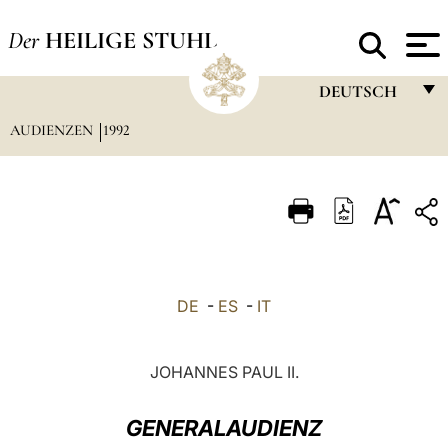
Der
HEILIGE STUHL
DEUTSCH
AUDIENZEN
1992
FRANÇAIS
ENGLISH
ITALIANO
PORTUGUÊS
ESPAÑOL
DE
-
ES
-
IT
DEUTSCH
POLSKI
JOHANNES PAUL II.
العربيّة
GENERALAUDIENZ
中文