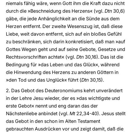
niemals fähig wäre, wenn Gott ihm die Kraft dazu nicht
durch die »Beschneidung des Herzens« (vgl.
Dtn
30,6)
gäbe, die jede Anhänglichkeit an die Sünde aus dem
Herzen entfernt. Der zweite Wesenszug ist, daß diese
Liebe, weit davon entfernt, sich auf ein bloßes Gefühl
zu beschränken, sich darin konkretisiert, daß man »auf
Gottes Wegen geht und auf seine Gebote, Gesetze und
Rechtsvorschriften achtet« (vgl.
Dtn
30,16). Das ist die
Bedingung für »das Leben und das Glück«, während
die Hinwendung des Herzens zu anderen Göttern in
»den Tod und das Unglück« führt (
Dtn
30,15).
2. Das Gebot des Deuteronomiums kehrt unverändert
in der Lehre Jesu wieder, der es »das wichtigste und
erste Gebot« nennt und eng daran das der
Nächstenliebe anbindet (vgl.
Mt
22,34-40). Jesus stellt
das Gebot in den schon im Alten Testament
gebrauchten Ausdrücken vor und zeigt damit, daß die