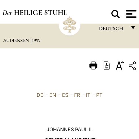
Der
HEILIGE STUHL
DEUTSCH
AUDIENZEN
1999
FRANÇAIS
ENGLISH
ITALIANO
PORTUGUÊS
ESPAÑOL
DE
-
EN
-
ES
-
FR
-
IT
-
PT
DEUTSCH
POLSKI
العربيّة
JOHANNES PAUL II.
中文