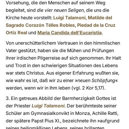
Vorsehung, die den Menschen auf seinem Weg
begleitet, sind
die vier neuen Seligen
, die uns die
Kirche heute vorstellt:
Luigi Talamoni
,
Matilde del
Sagrado Corazón Télles Robles
,
Piedad de la Cruz
Ortíz Real
und
Maria Candida dell’Eucaristia
.
Von unerschütterlichem Vertrauen in den himmlischen
Vater gestützt, haben sie die Mühen und Prüfungen
ihrer irdischen Pilgerreise auf sich genommen. Ihr Halt
und Trost in den schwierigen Situationen des Lebens
war stets Christus. Aus eigener Erfahrung wußten sie,
wie wahr es ist, daß wir zu einer »
neuen Schöpfung
«
werden, wenn wir in Ihm leben (vgl. 2
Kor
5,17).
3. Ein getreues Abbild der Barmherzigkeit Gottes ist
der Priester
Luigi Talamoni
. Der berühmteste seiner
Schüler am Gymnasialkonvikt in Monza, Achille Ratti,
der spätere Papst Pius XI., bezeichnete ihn »aufgrund
seines heiligmäßigen Lebens, seines brillanten