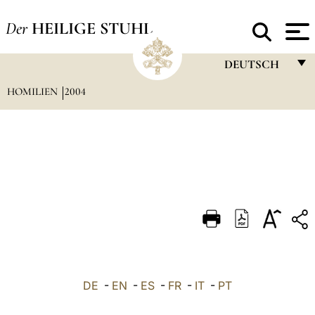
Der
HEILIGE STUHL
DEUTSCH
HOMILIEN
2004
FRANÇAIS
ENGLISH
ITALIANO
PORTUGUÊS
ESPAÑOL
DEUTSCH
POLSKI
العربيّة
DE
-
EN
-
ES
-
FR
-
IT
-
PT
中文