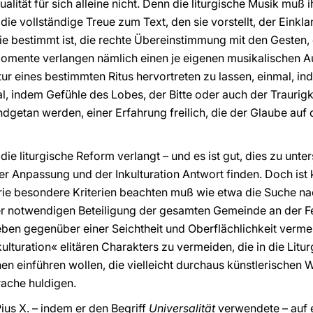
ität für sich alleine nicht. Denn die liturgische Musik muß 
ie vollständige Treue zum Text, den sie vorstellt, der Einkl
e bestimmt ist, die rechte Übereinstimmung mit den Gesten, d
Momente verlangen nämlich einen je eigenen musikalischen A
atur eines bestimmten Ritus hervortreten zu lassen, einmal, 
, indem Gefühle des Lobes, der Bitte oder auch der Traurigk
etan werden, einer Erfahrung freilich, die der Glaube auf di
die liturgische Reform verlangt – und es ist gut, dies zu unte
er Anpassung und der Inkulturation Antwort finden. Doch ist 
rie besondere Kriterien beachten muß wie etwa die Suche n
 notwendigen Beteiligung der gesamten Gemeinde an der Fe
eben gegenüber einer Seichtheit und Oberflächlichkeit verme
lturation« elitären Charakters zu vermeiden, die in die Litur
n einführen wollen, die vielleicht durchaus künstlerischen 
rache huldigen.
Pius X. – indem er den Begriff
Universalität
verwendete – auf e