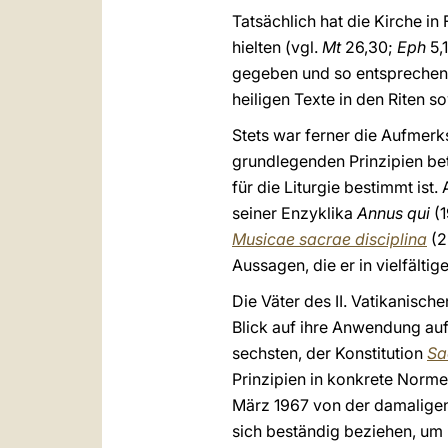
Tatsächlich hat die Kirche in 
hielten (vgl.
Mt
26,30;
Eph
5,
gegeben und so entsprechend 
heiligen Texte in den Riten s
Stets war ferner die Aufmerk
grundlegenden Prinzipien be
für die Liturgie bestimmt is
seiner Enzyklika
Annus qui
(
Musicae sacrae disciplina
(2
Aussagen, die er in vielfälti
Die Väter des II. Vatikanisch
Blick auf ihre Anwendung auf
sechsten, der Konstitution
Sa
Prinzipien in konkrete Normen
März 1967 von der damaligen 
sich beständig beziehen, um 