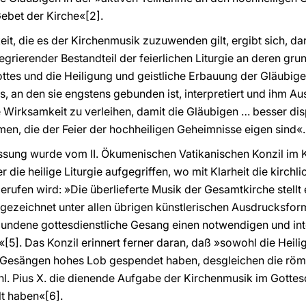
Gebet der Kirche«[2].
, die es der Kirchenmusik zuzuwenden gilt, ergibt sich, dara
tegrierender Bestandteil der feierlichen Liturgie an deren gru
ottes und die Heiligung und geistliche Erbauung der Gläubige
es, an den sie engstens gebunden ist, interpretiert und ihm Au
 Wirksamkeit zu verleihen, damit die Gläubigen … besser disp
n, die der Feier der hochheiligen Geheimnisse eigen sind«.
sung wurde vom II. Ökumenischen Vatikanischen Konzil im Ka
r die heilige Liturgie aufgegriffen, wo mit Klarheit die kirchl
erufen wird: »Die überlieferte Musik der Gesamtkirche stellt
ezeichnet unter allen übrigen künstlerischen Ausdrucksform
bundene gottesdienstliche Gesang einen notwendigen und int
«[5]. Das Konzil erinnert ferner daran, daß »sowohl die Heilig
n Gesängen hohes Lob gespendet haben, desgleichen die römi
hl. Pius X. die dienende Aufgabe der Kirchenmusik im Gottes
lt haben«[6].