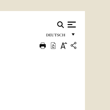
DEUTSCH
FRANÇAIS
ENGLISH
ITALIANO
PORTUGUÊS
ESPAÑOL
DEUTSCH
POLSKI