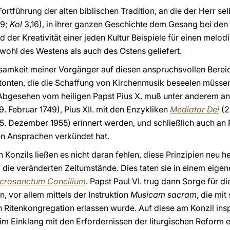
Fortführung der alten biblischen Tradition, an die der Herr se
19;
Kol
3,16), in ihrer ganzen Geschichte dem Gesang bei den 
der Kreativität einer jeden Kultur Beispiele für einen mel
owohl des Westens als auch des Ostens geliefert.
samkeit meiner Vorgänger auf diesen anspruchsvollen Bereich 
tonten, die die Schaffung von Kirchenmusik beseelen müsse
t. Abgesehen vom heiligen Papst Pius X. muß unter anderem an
19. Februar 1749), Pius XII. mit den Enzykliken
Mediator Dei
(2
5. Dezember 1955) erinnert werden, und schließlich auch an P
gen Ansprachen verkündet hat.
en Konzils ließen es nicht daran fehlen, diese Prinzipien neu 
 die veränderten Zeitumstände. Dies taten sie in einem eige
crosanctum Concilium
. Papst Paul VI. trug dann Sorge für 
, vor allem mittels der Instruktion
Musicam sacram
, die mi
Ritenkongregation erlassen wurde. Auf diese am Konzil insp
im Einklang mit den Erfordernissen der liturgischen Reform 