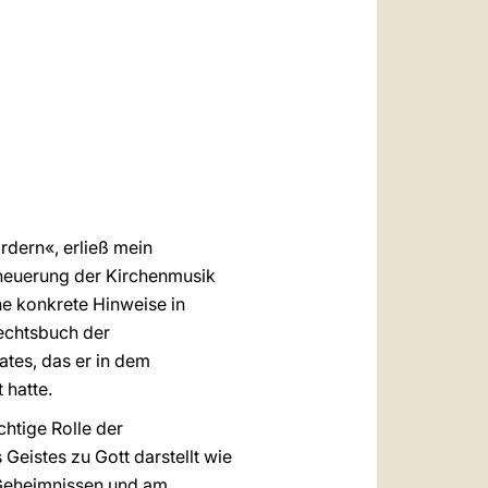
العربيّة
中文
LATINE
rdern«, erließ mein
rneuerung der Kirchenmusik
he konkrete Hinweise in
Rechtsbuch der
tes, das er in dem
 hatte.
chtige Rolle der
 Geistes zu Gott darstellt wie
n Geheimnissen und am