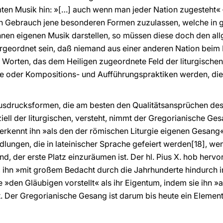
ten Musik hin: »[…] auch wenn man jeder Nation zugesteht« –
en Gebrauch jene besonderen Formen zuzulassen, welche in 
ihnen eigenen Musik darstellen, so müssen diese doch den a
ergeordnet sein, daß niemand aus einer anderen Nation beim
n Worten, das dem Heiligen zugeordnete Feld der liturgischen
te oder Kompositions- und Aufführungspraktiken werden, d
Ausdrucksformen, die am besten den Qualitätsansprüchen de
ell der liturgischen, versteht, nimmt der Gregorianische Ges
anerkennt ihn »als den der römischen Liturgie eigenen Gesang
lungen, die in lateinischer Sprache gefeiert werden[18], we
, der erste Platz einzuräumen ist. Der hl. Pius X. hob hervor
t, ihn »mit großem Bedacht durch die Jahrhunderte hindurch i
e »den Gläubigen vorstellt« als ihr Eigentum, indem sie ihn »
. Der Gregorianische Gesang ist darum bis heute ein Element