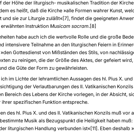
f der Höhe der liturgisch- musikalischen Tradition der Kirche 
n dem es heißt, daß die Kirche »alle Formen wahrer Kunst, wel
gt und sie zur Liturgie zuläßt«[7], findet die geeigneten Anwe
erwähnten Instruktion
Musicam sacram
.[8]
heiten habe auch ich die wertvolle Rolle und die große Bed
d intensivere Teilnahme an den liturgischen Feiern in Erinne
, »den Gottesdienst von Mißständen des Stils, von nachläss
ten zu reinigen, die der Größe des Aktes, der gefeiert wird
und die Güte der Form zu gewährleisten.
 ich im Lichte der lehramtlichen Aussagen des hl. Pius X. u
ichtigung der Verlautbarungen des II. Vatikanischen Konzils
en Bereich des Lebens der Kirche vorlegen, in der Absicht, si
 ihrer spezifischen Funktion entspreche.
gen des hl. Pius X. und des II. Vatikanischen Konzils muß vo
en bestimmte Musik als Bezugspunkt die Heiligkeit haben muß: 
t der liturgischen Handlung verbunden ist«[11]. Eben deshalb »