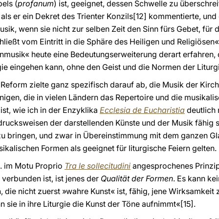
els (
profanum
) ist, geeignet, dessen Schwelle zu überschre
 als er ein Dekret des Trienter Konzils[12] kommentierte, und 
usik, wenn sie nicht zur selben Zeit den Sinn fürs Gebet, für
chließt vom Eintritt in die Sphäre des Heiligen und Religiösen«
musik« heute eine Bedeutungserweiterung derart erfahren, d
rgie eingehen kann, ohne den Geist und die Normen der Liturgi
e Reform zielte ganz spezifisch darauf ab, die Musik der Kir
igen, die in vielen Ländern das Repertoire und die musikalis
ist, wie ich in der Enzyklika
Ecclesia de Eucharistia
deutlich
sdrucksweisen der darstellenden Künste und der Musik fähig 
 bringen, und zwar in Übereinstimmung mit dem ganzen Gla
sikalischen Formen als geeignet für liturgische Feiern gelten.
X. im Motu Proprio
Tra le sollecitudini
angesprochenes Prinzip,
verbunden ist, ist jenes der
Qualität der Formen
. Es kann kei
die nicht zuerst »wahre Kunst« ist, fähig, jene Wirksamkeit z
n sie in ihre Liturgie die Kunst der Töne aufnimmt«[15].