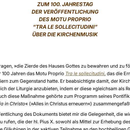
ZUM 100. JAHRESTAG
DER VERÖFFENTLICHUNG
DES MOTU PROPRIO
“TRA LE SOLLECITUDINI”
ÜBER DIE KIRCHENMUSIK
ragen, »die Zierde des Hauses Gottes zu bewahren und zu fö
vor 100 Jahren das Motu Proprio
Tra le sollecitudini
, das die E
eiern zum Gegenstand hatte. Er beabsichtigte damit, der Kirc
ch der Liturgie anzubieten, indem er diese »gleichsam als 
Auch diese Maßnahme gehörte zum Programm seines Pontifika
a in Christo
« (»Alles in Christus erneuern«) zusammengefaßt
fentlichung des Dokuments bietet mir die Gelegenheit, die wi
 rufen, die der hl. Pius X. sowohl als Mittel zur Erhebung des
 die Gläubigen in der »aktiven Teilnahme an den hochheilige