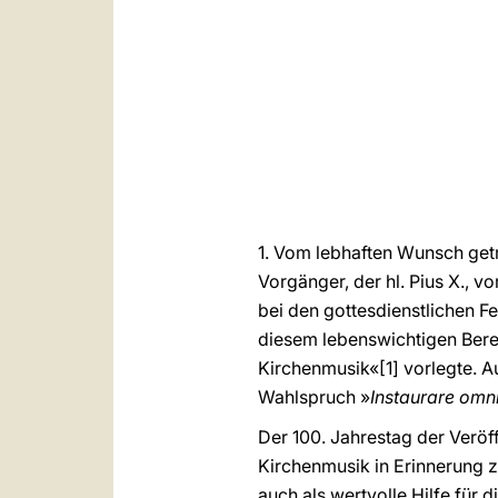
1. Vom lebhaften Wunsch get
Vorgänger, der hl. Pius X., 
bei den gottesdienstlichen F
diesem lebenswichtigen Berei
Kirchenmusik«[1] vorlegte. 
Wahlspruch »
Instaurare omni
Der 100. Jahrestag der Veröf
Kirchenmusik in Erinnerung zu
auch als wertvolle Hilfe für