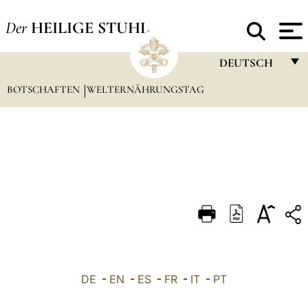
Der
HEILIGE STUHL
DEUTSCH
BOTSCHAFTEN
WELTERNÄHRUNGSTAG
FRANÇAIS
ENGLISH
ITALIANO
PORTUGUÊS
ESPAÑOL
DEUTSCH
POLSKI
العربيّة
DE
-
EN
-
ES
-
FR
-
IT
-
PT
中文