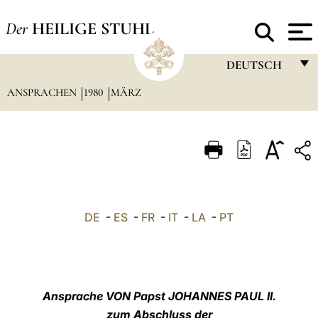
Der
HEILIGE STUHL
DEUTSCH
ANSPRACHEN
1980
MÄRZ
FRANÇAIS
ENGLISH
ITALIANO
PORTUGUÊS
ESPAÑOL
DE
-
ES
-
FR
-
IT
-
LA
-
PT
DEUTSCH
POLSKI
العربيّة
Ansprache VON Papst JOHANNES PAUL II.
zum Abschluss der
中文