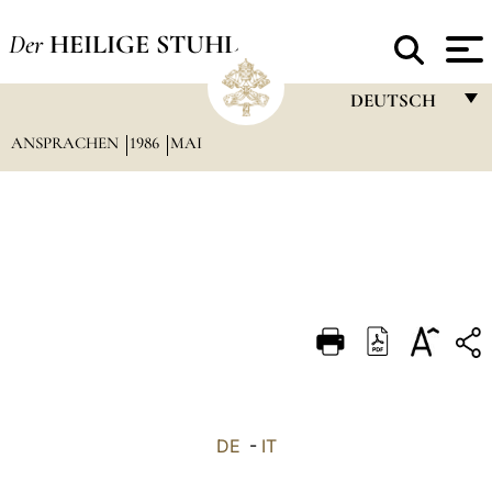
Der
HEILIGE STUHL
DEUTSCH
ANSPRACHEN
1986
MAI
FRANÇAIS
ENGLISH
ITALIANO
PORTUGUÊS
ESPAÑOL
DEUTSCH
POLSKI
العربيّة
DE
-
IT
中文