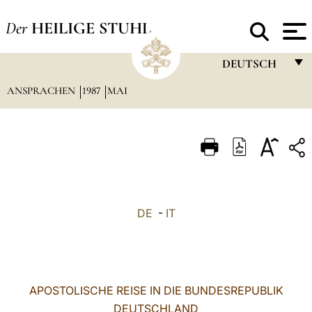
Der
HEILIGE STUHL
DEUTSCH
ANSPRACHEN
1987
MAI
FRANÇAIS
ENGLISH
ITALIANO
PORTUGUÊS
ESPAÑOL
DE
-
IT
DEUTSCH
POLSKI
العربيّة
APOSTOLISCHE REISE IN DIE BUNDESREPUBLIK
DEUTSCHLAND
中文