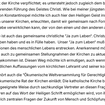
 der Kirche verpflichtet; es untersteht jedoch zugleich dem
renden Führung des Geistes Christi. Wie bei meiner jüngst
 Konstantinopel möchte ich auch hier den Heiligen Geist ins
n unserer Kirchen, erleuchten, damit wir gemeinsam nach Fo
iebe verwirklichen kann, der von den einen und den anderen 
ist auch das gemeinsame christliche ”Ja zum Leben“. Christus
ben haben und es in Fülle haben. Unser ”Ja zum Leben“ mu
nsionen des menschlichen Lebens erstrecken. Anerkennend mö
ger auch zu gemeinsamen Stellungnahmen der Kirchen zu aktue
gekommen ist. Diesen Weg möchte ich ermutigen, auch wenn
dlichen Auffassungen vom kirchlichen Lehramt und seiner ko
ört auch die ”Ökumenische Weltversammlung für Gerechtigk
menische Rat der Kirchen einlädt. Die katholische Kirche bet
f geeignete Weise durch sachkundige Vertreter an diesen Frag
auf das Wort der Heiligen Schrift ermöglichen wird, von ih
olch zentralen Fragen der Zukunft von Mensch und Schöpfun