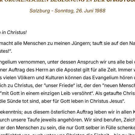
Salzburg
- Sonntag, 26. Juni 1988
in Christus!
d macht alle Menschen zu meinen Jüngern; tauft sie auf den 
tes!“.
ngelium vernommen, unter dessen Anspruch wir uns alle bei 
er Auftrag des Herrn an die Apostel gilt für alle Zeit. Immer
s vielen Völkern und Kulturen können das Evangelium höre
ch zu Christus, der ”unser Friede“ ist, der den ”neuen Mensc
 ”mit Gott in einem einzigen Leib versöhnt“. Als getaufte Chris
ie Sünde tot sind, aber für Gott leben in Christus Jesus“.
kenntnis; aus diesem österlichen Auftrag leben wir in allen 
urch unsere Taufe jeweils angehören. Wir sind berufen, Zei
ter den Menschen zu sein, die nur Gott selber in Fülle schenk