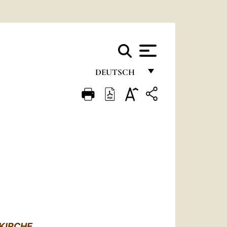
DEUTSCH
FRANÇAIS
ENGLISH
ITALIANO
PORTUGUÊS
ESPAÑOL
DEUTSCH
POLSKI
KIRCHE