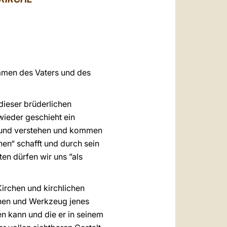
العربيّة
中文
LATINE
Namen des Vaters und des
dieser brüderlichen
 wieder geschieht ein
n und verstehen und kommen
hen“ schafft und durch sein
ten dürfen wir uns ”als
Kirchen und kirchlichen
chen und Werkzeug jenes
en kann und die er in seinem