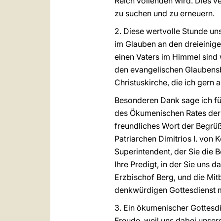
Reich vollenden wird. Dies ver
zu suchen und zu erneuern.
2. Diese wertvolle Stunde uns
im Glauben an den dreieinig
einen Vaters im Himmel sind 
den evangelischen Glaubensbr
Christuskirche, die ich ger
Besonderen Dank sage ich f
des Ökumenischen Rates der K
freundliches Wort der Begrü
Patriarchen Dimitrios I. von
Superintendent, der Sie die 
Ihre Predigt, in der Sie uns 
Erzbischof Berg, und die Mit
denkwürdigen Gottesdienst m
3. Ein ökumenischer Gottesdi
Freude, weil uns dabei unse