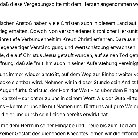
r, daß diese Vergebungsbitte mit dem Herzen angenommen w
schen Anstoß haben viele Christen auch in diesem Land au
ieg erhalten. Obwohl von verschiedener kirchlicher Herkunft, 
ihre tiefe Verbundenheit im Kreuz Christi erfahren. Daraus s
u gegenseitiger Verständigung und Wertschätzung erwachsen.
lle, die auf Christus Jesus getauft wurden, auf seinen Tod g
ffnung, daß sie ”mit ihm auch in seiner Auferstehung vereinig
der uns immer wieder anstößt, auf dem Weg zur Einheit weiter
cke sichtbar wird. Nehmen wir in dieser Stunde sein Antlitz 
Augen fürht. Christus, der Herr der Welt – so über dem Einga
Kanzel – spricht er zu uns in seinem Wort. Als der Gute Hirt
s – kennt er uns alle mit Namen und führt uns auf gute Weide
die er uns durch sein Leiden bereits erwirkt hat.
g mit dem Herrn in seiner Hingabe und Treue bis zum Tod am
n seiner Gestalt des dienenden Knechtes lernen wir die erfor