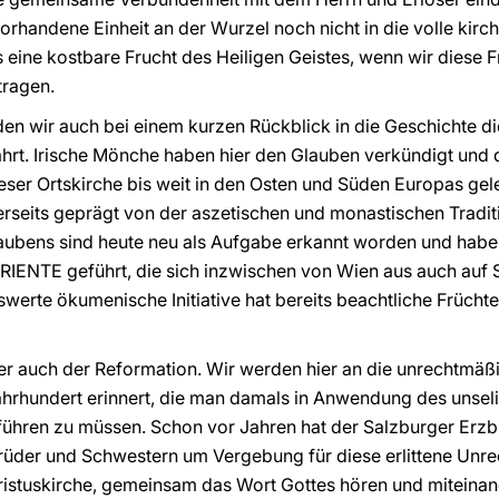
vorhandene Einheit an der Wurzel noch nicht in die volle kirc
s eine kostbare Frucht des Heiligen Geistes, wenn wir diese 
ragen.
 wir auch bei einem kurzen Rückblick in die Geschichte die
rt. Irische Mönche haben hier den Glauben verkündigt und d
dieser Ortskirche bis weit in den Osten und Süden Europas ge
erseits geprägt von der aszetischen und monastischen Traditi
aubens sind heute neu als Aufgabe erkannt worden und habe
RIENTE geführt, die sich inzwischen von Wien aus auch auf 
werte ökumenische Initiative hat bereits beachtliche Früchte
r auch der Reformation. Wir werden hier an die unrechtmäßi
Jahrhundert erinnert, die man damals in Anwendung des unseli
chführen zu müssen. Schon vor Jahren hat der Salzburger Er
rüder und Schwestern um Vergebung für diese erlittene Unre
hristuskirche, gemeinsam das Wort Gottes hören und miteinan