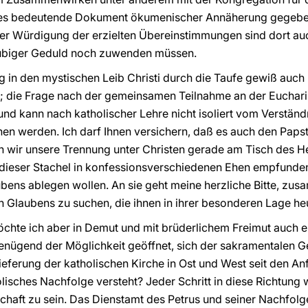
eses bedeutende Dokument ökumenischer Annäherung gegebe
er Würdigung der erzielten Übereinstimmungen sind dort a
gläubiger Geduld noch zuwenden müssen.
ng in den mystischen Leib Christi durch die Taufe gewiß auch
t; die Frage nach der gemeinsamen Teilnahme an der Eucharis
nd kann nach katholischer Lehre nicht isoliert vom Verstän
en werden. Ich darf Ihnen versichern, daß es auch den Papst
 wir unsere Trennung unter Christen gerade am Tisch des He
dieser Stachel in konfessionsverschiedenen Ehen empfunde
ubens ablegen wollen. An sie geht meine herzliche Bitte, zu
 Glaubens zu suchen, die ihnen in ihrer besonderen Lage he
te ich aber in Demut und mit brüderlichem Freimut auch ein
nügend der Möglichkeit geöffnet, sich der sakramentalen Ge
ieferung der katholischen Kirche in Ost und West seit den An
isches Nachfolge versteht? Jeder Schritt in diese Richtung w
chaft zu sein. Das Dienstamt des Petrus und seiner Nachfolg