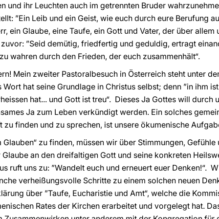
n und ihr Leuchten auch im getrennten Bruder wahrzunehme
tellt: ”Ein Leib und ein Geist, wie euch durch eure Berufung
r, ein Glaube, eine Taufe, ein Gott und Vater, der über allem 
 zuvor: ”Seid demütig, friedfertig und geduldig, ertragt eina
s zu wahren durch den Frieden, der euch zusammenhält“.
rn! Mein zweiter Pastoralbesuch in Österreich steht unter d
Wort hat seine Grundlage in Christus selbst; denn ”in ihm ist 
heissen hat... und Gott ist treu“. Dieses Ja Gottes will dur
sames Ja zum Leben verkündigt werden. Ein solches gemein
t zu finden und zu sprechen, ist unsere ökumenische Aufgab
Glauben“ zu finden, müssen wir über Stimmungen, Gefühle
r Glaube an den dreifaltigen Gott und seine konkreten Hei
us ruft uns zu: ”Wandelt euch und erneuert euer Denken!“. Wi
nche verheißungsvolle Schritte zu einem solchen neuen Denk
lärung über ”Taufe, Eucharistie und Amt“, welche die Kommi
ischen Rates der Kirchen erarbeitet und vorgelegt hat. Das 
 im Zusammenwirken unter anderem mit der Kongregation für 