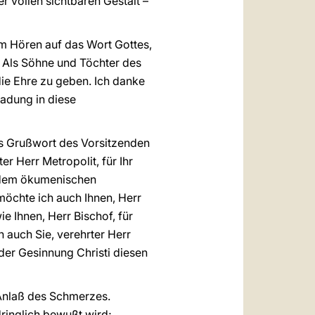
er vollen sichtbaren Gestalt –
 im Hören auf das Wort Gottes,
: Als Söhne und Töchter des
die Ehre zu geben. Ich danke
ladung in diese
s Grußwort des Vorsitzenden
r Herr Metropolit, für Ihr
t dem ökumenischen
möchte ich auch Ihnen, Herr
e Ihnen, Herr Bischof, für
h auch Sie, verehrter Herr
 der Gesinnung Christi diesen
 Anlaß des Schmerzes.
ringlich bewußt wird;