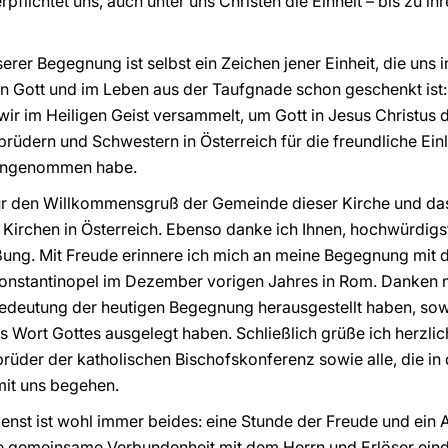
pflichtet uns, auch unter uns Christen die Einheit – bis zu ihr
erer Begegnung ist selbst ein Zeichen jener Einheit, die uns
en Gott und im Leben aus der Taufgnade schon geschenkt ist
wir im Heiligen Geist versammelt, um Gott in Jesus Christus 
üdern und Schwestern in Österreich für die freundliche Ein
n angenommen habe.
ür den Willkommensgruß der Gemeinde dieser Kirche und da
irchen in Österreich. Ebenso danke ich Ihnen, hochwürdigste
ßung. Mit Freude erinnere ich mich an meine Begegnung mi
 Konstantinopel im Dezember vorigen Jahres in Rom. Danken 
Bedeutung der heutigen Begegnung herausgestellt haben, sowi
das Wort Gottes ausgelegt haben. Schließlich grüße ich herzlic
brüder der katholischen Bischofskonferenz sowie alle, die in
it uns begehen.
enst ist wohl immer beides: eine Stunde der Freude und ein
re gemeinsame Verbundenheit mit dem Herrn und Erlöser eind