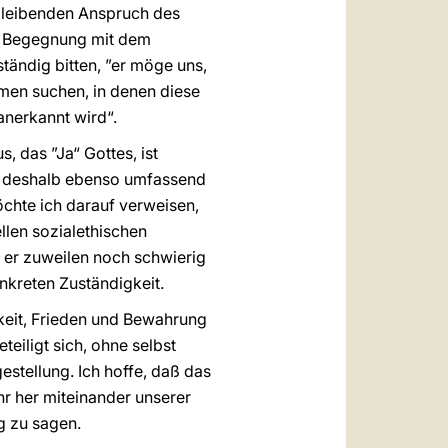
 bleibenden Anspruch des
en Begegnung mit dem
tändig bitten, ”er möge uns,
rmen suchen, in denen diese
anerkannt wird“.
, das ”Ja“ Gottes, ist
ß deshalb ebenso umfassend
chte ich darauf verweisen,
llen sozialethischen
 er zuweilen noch schwierig
nkreten Zuständigkeit.
eit, Frieden und Bewahrung
eiligt sich, ohne selbst
estellung. Ich hoffe, daß das
r her miteinander unserer
g zu sagen.