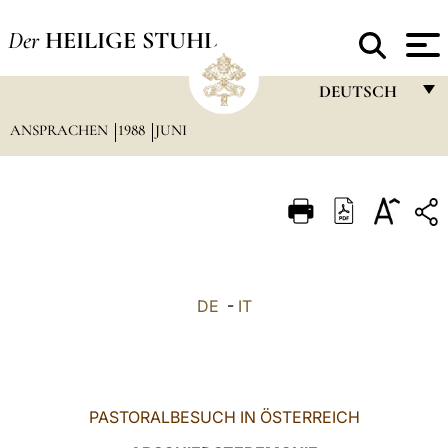
Der
HEILIGE STUHL
DEUTSCH
ANSPRACHEN
1988
JUNI
FRANÇAIS
ENGLISH
ITALIANO
PORTUGUÊS
ESPAÑOL
DE
-
IT
DEUTSCH
POLSKI
العربيّة
PASTORALBESUCH IN ÖSTERREICH
中文