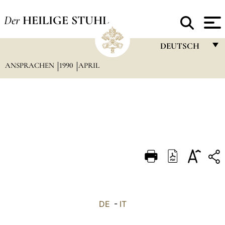
Der
HEILIGE STUHL
DEUTSCH
ANSPRACHEN
1990
APRIL
FRANÇAIS
ENGLISH
ITALIANO
PORTUGUÊS
ESPAÑOL
DEUTSCH
POLSKI
العربيّة
DE
-
IT
中文