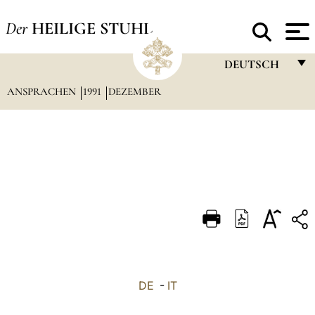
Der
HEILIGE STUHL
DEUTSCH
ANSPRACHEN
1991
DEZEMBER
FRANÇAIS
ENGLISH
ITALIANO
PORTUGUÊS
ESPAÑOL
DEUTSCH
POLSKI
العربيّة
DE
-
IT
中文