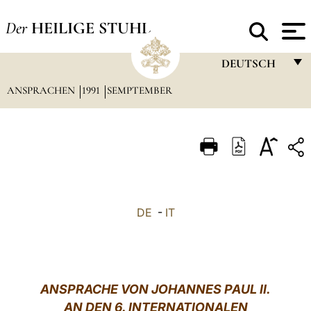
Der
HEILIGE STUHL
DEUTSCH
ANSPRACHEN
1991
SEMPTEMBER
FRANÇAIS
ENGLISH
ITALIANO
PORTUGUÊS
ESPAÑOL
DE
-
IT
DEUTSCH
POLSKI
العربيّة
ANSPRACHE VON JOHANNES PAUL II.
AN DEN 6. INTERNATIONALEN
中文