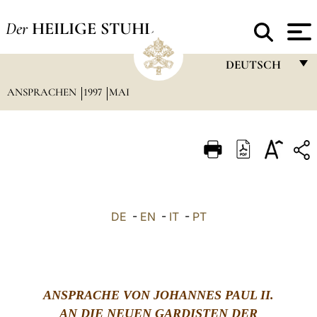
Der
HEILIGE STUHL
DEUTSCH
ANSPRACHEN
1997
MAI
FRANÇAIS
ENGLISH
ITALIANO
PORTUGUÊS
ESPAÑOL
DE
-
EN
-
IT
-
PT
DEUTSCH
POLSKI
العربيّة
ANSPRACHE VON JOHANNES PAUL II.
AN DIE NEUEN GARDISTEN DER
中文