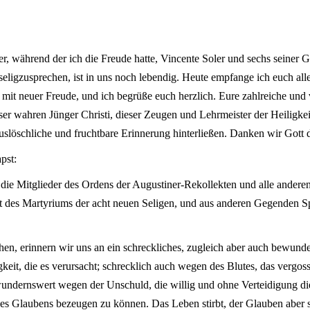
er, während der ich die Freude hatte, Vincente Soler und sechs seiner 
ligzusprechen, ist in uns noch lebendig. Heute empfange ich euch alle, 
d, mit neuer Freude, und ich begrüße euch herzlich. Eure zahlreiche und
er wahren Jünger Christi, dieser Zeugen und Lehrmeister der Heiligkeit
uslöschliche und fruchtbare Erinnerung hinterließen. Danken wir Gott 
pst:
die Mitglieder des Ordens der Augustiner-Rekollekten und alle anderen P
t des Martyriums der acht neuen Seligen, und aus anderen Gegenden
n, erinnern wir uns an ein schreckliches, zugleich aber auch bewund
eit, die es verursacht; schrecklich auch wegen des Blutes, das vergos
ndernswert wegen der Unschuld, die willig und ohne Verteidigung die
des Glaubens bezeugen zu können. Das Leben stirbt, der Glauben aber si