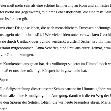
eier muß mehr sein als eine schöne Erinnerung an Rom und ein festes 
er bleibt uns gegenwärtig mit ihrer Lebensbotschaft, die eine feste Stüt
rchschreiten gilt.
it einer Diagnose leben, die nach menschlichem Ermessen hoffnungslo
aus tagein nicht mehr losläßt! Wie viele leiden unter verzwickten Gesch
ie sie durch Unglück oder Schuld verstrickt wurden! Sicher habt ihr m
lgerfahrt mitgenommen. Anna Schäffer, eine Frau aus eurer Heimat, erm
vor Gott hinzutragen.
 Krankenbett aus getan hat, das vollbringt sie jetzt im Himmel noch wir
t, daß er uns eine mächtige Fürsprecherin geschenkt hat.
Papst:
Die Seligsprechung dieser unserer Schutzpatrone im Himmel gehört zu
 sei uns allen eine Ermutigung und Anregung, damit wir diesen Weg d
eu den Spuren der Seligen folgen, die wir heute besonders ehren. Maria
herin.