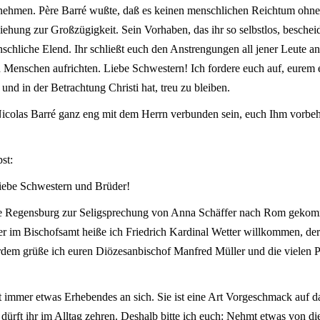
 nehmen. Père Barré wußte, daß es keinen menschlichen Reichtum ohn
iehung zur Großzügigkeit. Sein Vorhaben, das ihr so selbstlos, beschei
nschliche Elend. Ihr schließt euch den Anstrengungen all jener Leute a
Menschen aufrichten. Liebe Schwestern! Ich fordere euch auf, eurem e
und in der Betrachtung Christi hat, treu zu bleiben.
icolas Barré ganz eng mit dem Herrn verbunden sein, euch Ihm vorbeh
st:
liebe Schwestern und Brüder!
ese Regensburg zur Seligsprechung von Anna Schäffer nach Rom gekomme
der im Bischofsamt heiße ich Friedrich Kardinal Wetter willkommen, d
erdem grüße ich euren Diözesanbischof Manfred Müller und die vielen Pr
at immer etwas Erhebendes an sich. Sie ist eine Art Vorgeschmack auf
 dürft ihr im Alltag zehren. Deshalb bitte ich euch: Nehmt etwas von d