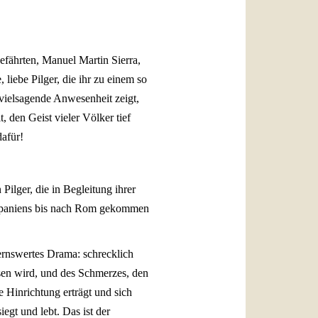
العربيّة
中文
LATINE
Gefährten, Manuel Martin Sierra,
liebe Pilger, die ihr zu einem so
 vielsagende Anwesenheit zeigt,
, den Geist vieler Völker tief
dafür!
ilger, die in Begleitung ihrer
 Spaniens bis nach Rom gekommen
ernswertes Drama: schrecklich
sen wird, und des Schmerzes, den
 Hinrichtung erträgt und sich
egt und lebt. Das ist der