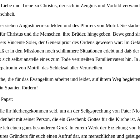
 Liebe und Treue zu Christus, der sich in Zeugnis und Vorbild verwande
schheit.
der sieben Augustinerrekollekten und des Pfarrers von Motril. Sie starbe
 für Christus und die Menschen, ihre Brüder, hingegeben. Bewegend sin
ters Vincente Soler, der Generalprior des Ordens gewesen war: Im Gefän
ß er in den Missionen noch schlimmere Situationen erlebt und daß der
sich selbst anstelle eines zum Tode verurteilten Familienvaters hin. In 
atronin von Motril, das Schicksal aller Verurteilten.
e, die für das Evangelium arbeitet und leidet, auf ihrem Weg begleite
 in Spanien fördern!
 Papst:
die ihr hierhergekommen seid, um an der Seligsprechung von Pater Nic
nheit mit seiner Person, die ein Geschenk Gottes für die Kirche ist. A
e ich einen ganz besonderen Gruß. In eurem Werk der Erziehung von 
 eures Gründers für euch einen Aufruf dar, am menschlichen und geisti