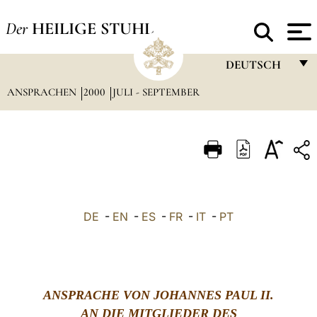
Der
HEILIGE STUHL
DEUTSCH
ANSPRACHEN
2000
JULI - SEPTEMBER
FRANÇAIS
ENGLISH
ITALIANO
PORTUGUÊS
ESPAÑOL
DE
-
EN
-
ES
-
FR
-
IT
-
PT
DEUTSCH
POLSKI
العربيّة
ANSPRACHE VON JOHANNES PAUL II.
AN DIE MITGLIEDER DES
中文