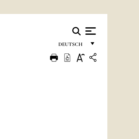
DEUTSCH
FRANÇAIS
ENGLISH
ITALIANO
PORTUGUÊS
ESPAÑOL
DEUTSCH
POLSKI