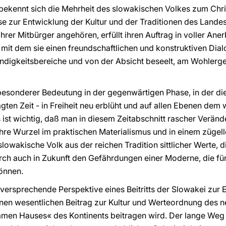
 bekennt sich die Mehrheit des slowakischen Volkes zum Chris
ise zur Entwicklung der Kultur und der Traditionen des Lande
 Ihrer Mitbürger angehören, erfüllt ihren Auftrag in voller An
mit dem sie einen freundschaftlichen und konstruktiven Dial
ndigkeitsbereiche und von der Absicht beseelt, am Wohlerge
besonderer Bedeutung in der gegenwärtigen Phase, in der die
gten Zeit - in Freiheit neu erblüht und auf allen Ebenen dem 
s ist wichtig, daß man in diesem Zeitabschnitt rascher Verän
 ihre Wurzel im praktischen Materialismus und in einem züg
slowakische Volk aus der reichen Tradition sittlicher Werte, d
ch auch in Zukunft den Gefährdungen einer Moderne, die für d
önnen.
elversprechende Perspektive eines Beitritts der Slowakei zur 
einen wesentlichen Beitrag zur Kultur und Werteordnung des 
amen Hauses« des Kontinents beitragen wird. Der lange We