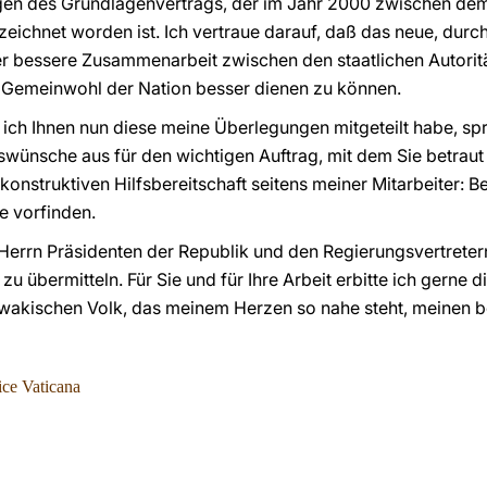
gen des Grundlagenvertrags, der im Jahr 2000 zwischen dem 
eichnet worden ist. Ich vertraue darauf, daß das neue, durc
r bessere Zusammenarbeit zwischen den staatlichen Autoritä
 Gemeinwohl der Nation besser dienen zu können.
 ich Ihnen nun diese meine Überlegungen mitgeteilt habe, sp
wünsche aus für den wichtigen Auftrag, mit dem Sie betraut 
konstruktiven Hilfsbereitschaft seitens meiner Mitarbeiter: Be
e vorfinden.
 Herrn Präsidenten der Republik und den Regierungsvertrete
u übermitteln. Für Sie und für Ihre Arbeit erbitte ich gerne d
akischen Volk, das meinem Herzen so nahe steht, meinen b
ice Vaticana