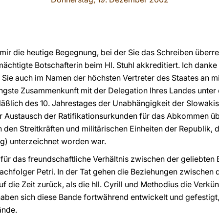
 mir die heutige Begegnung, bei der Sie das Schreiben überre
chtigte Botschafterin beim Hl. Stuhl akkreditiert. Ich danke 
ie auch im Namen der höchsten Vertreter des Staates an mi
üngste Zusammenkunft mit der Delegation Ihres Landes unter 
läßlich des 10. Jahrestages der Unabhängigkeit der Slowakis
r Austausch der Ratifikationsurkunden für das Abkommen übe
n den Streitkräften und militärischen Einheiten der Republik,
rg) unterzeichnet worden war.
 für das freundschaftliche Verhältnis zwischen der geliebten
Nachfolger Petri. In der Tat gehen die Beziehungen zwische
 die Zeit zurück, als die hll. Cyrill und Methodius die Verk
haben sich diese Bande fortwährend entwickelt und gefestigt,
ände.