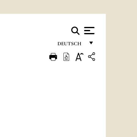
DEUTSCH
FRANÇAIS
ENGLISH
ITALIANO
PORTUGUÊS
ESPAÑOL
DEUTSCH
POLSKI