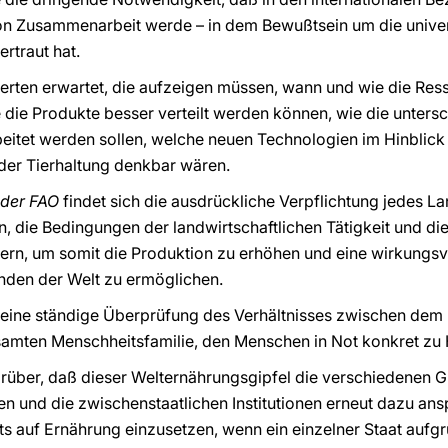
on Zusammenarbeit werde – in dem Bewußtsein um die unive
rtraut hat.
erten erwartet, die aufzeigen müssen, wann und wie die Res
e die Produkte besser verteilt werden können, wie die unter
itet werden sollen, welche neuen Technologien im Hinblick
der Tierhaltung denkbar wären.
 der FAO
findet sich die ausdrückliche Verpflichtung jedes L
, die Bedingungen der landwirtschaftlichen Tätigkeit und d
rn, um somit die Produktion zu erhöhen und eine wirkungsvo
nden der Welt zu ermöglichen.
h eine ständige Überprüfung des Verhältnisses zwischen dem 
esamten Menschheitsfamilie, den Menschen in Not konkret zu
arüber, daß dieser Welternährungsgipfel die verschiedenen Gl
 und die zwischenstaatlichen Institutionen erneut dazu anspo
ts auf Ernährung einzusetzen, wenn ein einzelner Staat aufg