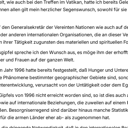
, wie auch bei den Treffen im Vatikan, hatte ich bereits Gele
nen allen gilt mein herzlicher Segenswunsch, sowohl für sie 
f den Generalsekretär der Vereinten Nationen wie auch auf d
 der anderen internationalen Organisationen, die an dieser 
on ihrer Tätigkeit zugunsten des materiellen und spirituellen F
gipfel spreche ich den Wunsch aus, es möge ihm der erhofft
er und Frauen auf der ganzen Welt.
m Jahr 1996 hatte bereits festgestellt, daß Hunger und Unter
lle Phänomene bestimmter geographischer Gebiete sind, sond
nterentwicklung, verursacht von der Untätigkeit oder dem 
pfels von 1996 nicht erreicht worden sind, so ist dies auch 
owie auf internationale Beziehungen, die zuweilen auf eine
ußen. Besorgniserregend sind darüber hinaus manche Statisti
 für die armen Länder eher ab- als zugenommen hat.
je die dringende Notwendigkeit, daß in den internationalen Be