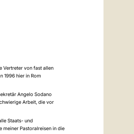
العربيّة
中文
LATINE
 Vertreter von fast allen
n 1996 hier in Rom
ssekretär Angelo Sodano
hwierige Arbeit, die vor
lle Staats- und
meiner Pastoralreisen in die