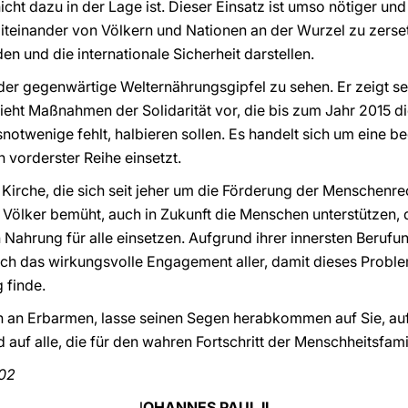
icht dazu in der Lage ist. Dieser Einsatz ist umso nötiger und
teinander von Völkern und Nationen an der Wurzel zu zerse
en und die internationale Sicherheit darstellen.
 der gegenwärtige Welternährungsgipfel zu sehen. Er zeigt se
ieht Maßnahmen der Solidarität vor, die bis zum Jahr 2015 di
otwenige fehlt, halbieren sollen. Es handelt sich um eine 
n vorderster Reihe einsetzt.
 Kirche, die sich seit jeher um die Förderung der Menschenr
ölker bemüht, auch in Zukunft die Menschen unterstützen, di
 Nahrung für alle einsetzen. Aufgrund ihrer innersten Berufu
ich das wirkungsvolle Engagement aller, damit dieses Proble
 finde.
ch an Erbarmen, lasse seinen Segen herabkommen auf Sie, auf 
auf alle, die für den wahren Fortschritt der Menschheitsfamil
002
J
OHANNES PAUL II.