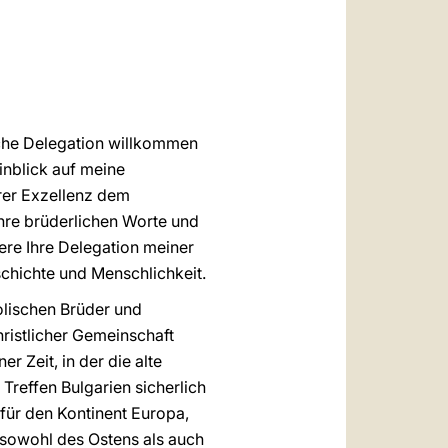
العربيّة
中文
LATINE
ische Delegation willkommen
inblick auf meine
rer Exzellenz dem
Ihre brüderlichen Worte und
ere Ihre Delegation meiner
schichte und Menschlichkeit.
olischen Brüder und
ristlicher Gemeinschaft
r Zeit, in der die alte
Treffen Bulgarien sicherlich
 für den Kontinent Europa,
 sowohl des Ostens als auch