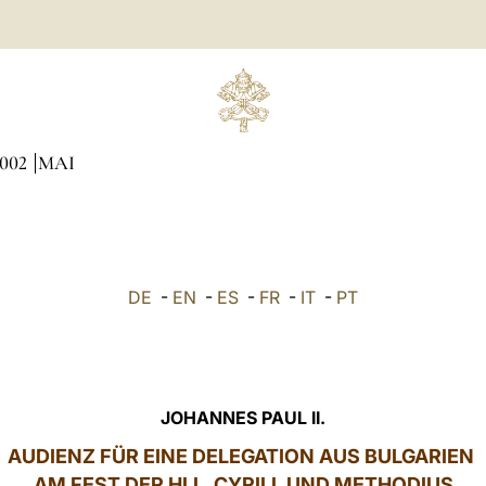
002
MAI
DE
-
EN
-
ES
-
FR
-
IT
-
PT
JOHANNES PAUL II.
AUDIENZ FÜR EINE DELEGATION AUS BULGARIEN
AM FEST DER HLL. CYRILL UND METHODIUS