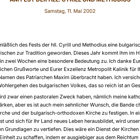
Samstag, 11. Mai 2002
nläßlich des Fests der hll. Cyrill und Methodius eine bulgar
zwischen zur Tradition geworden. Dieses Jahr kommt ihm im H
n in zwei Wochen eine besondere Bedeutung zu. Ich danke Eu
lichen Grußworte und Eurer Exzellenz Metropolit Kalinik für 
 Namen des Patriarchen Maxim überbracht haben. Ich versich
Wohlergehen des bulgarischen Volkes, das so reich ist an Ge
ird zwar einen pastoralen Zweck haben, nämlich meine kath
rken, aber es ist auch mein sehnlicher Wunsch, die Bande ch
che und der bulgarisch-orthodoxen Kirche zu festigen. In eine
 und sich für Ihr Land neues Leben herausbildet, wird unser 
hen Grundlagen zu vertiefen. Dies wäre ein Dienst der Kirchen
 Einheit zu schaffen, indem er ausgiebiger aus dem Reichtum