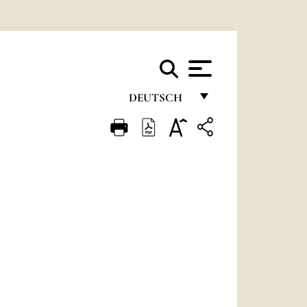
DEUTSCH
FRANÇAIS
ENGLISH
ITALIANO
PORTUGUÊS
ESPAÑOL
DEUTSCH
POLSKI