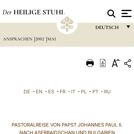
Der
HEILIGE STUHL
DEUTSCH
ANSPRACHEN
2002
MAI
FRANÇAIS
ENGLISH
ITALIANO
PORTUGUÊS
ESPAÑOL
DE
-
EN
-
ES
-
FR
-
IT
-
PL
-
PT
-
RU
DEUTSCH
POLSKI
العربيّة
PASTORALREISE VON PAPST JOHANNES PAUL II.
NACH ASERBAIDSCHAN UND BULGARIEN
中文