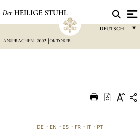
Der
HEILIGE STUHL
DEUTSCH
ANSPRACHEN
2002
OKTOBER
FRANÇAIS
ENGLISH
ITALIANO
PORTUGUÊS
ESPAÑOL
DEUTSCH
POLSKI
العربيّة
DE
-
EN
-
ES
-
FR
-
IT
-
PT
中文